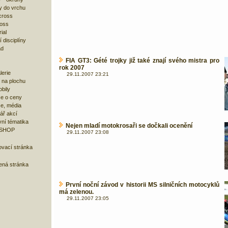
y do vrchu
cross
ross
ial
 disciplíny
ad
FIA GT3: Gété trojky již také znají svého mistra pro
rok 2007
lerie
29.11.2007 23:21
 na plochu
bily
e o ceny
ze, média
ář akcí
ní tématika
Nejen mladí motokrosaři se dočkali ocenění
 SHOP
29.11.2007 23:08
ovací stránka
bená stránka
První noční závod v historii MS silničních motocyklů
má zelenou.
29.11.2007 23:05