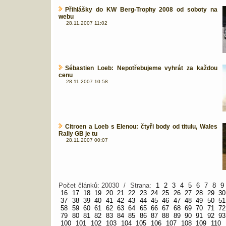
Přihlášky do KW Berg-Trophy 2008 od soboty na
webu
28.11.2007 11:02
Sébastien Loeb: Nepotřebujeme vyhrát za každou
cenu
28.11.2007 10:58
Citroen a Loeb s Elenou: čtyři body od titulu, Wales
Rally GB je tu
28.11.2007 00:07
Počet článků: 20030 / Strana:
1
2
3
4
5
6
7
8
9
16
17
18
19
20
21
22
23
24
25
26
27
28
29
30
37
38
39
40
41
42
43
44
45
46
47
48
49
50
51
58
59
60
61
62
63
64
65
66
67
68
69
70
71
72
79
80
81
82
83
84
85
86
87
88
89
90
91
92
93
100
101
102
103
104
105
106
107
108
109
110