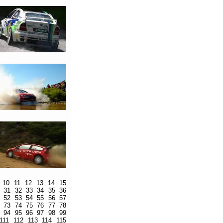
10
11
12
13
14
15
31
32
33
34
35
36
52
53
54
55
56
57
73
74
75
76
77
78
94
95
96
97
98
99
111
112
113
114
115