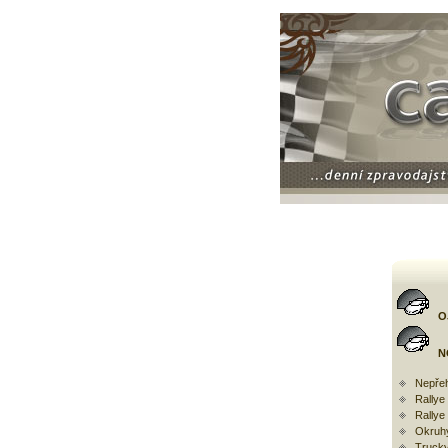
O
N
Nepřeh
Rally
Rallye
Okruh
Trucky