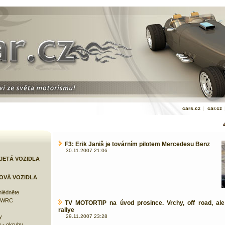
cars.cz
|
car.cz
F3: Erik Janiš je továrním pilotem Mercedesu Benz
30.11.2007 21:06
JETÁ VOZIDLA
OVÁ VOZIDLA
lédněte
e WRC
TV MOTORTIP na úvod prosince. Vrchy, off road, ale
rallye
y
29.11.2007 23:28
 - okruhy