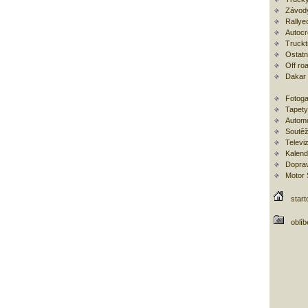
Závod
Rallye
Autoc
Trucktr
Ostatní
Off ro
Dakar
Fotoga
Tapety
Automo
Soutěž
Televi
Kalend
Doprav
Motor
start
oblí