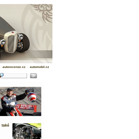
|
autorecenze.cz
|
automobil.cz
 také