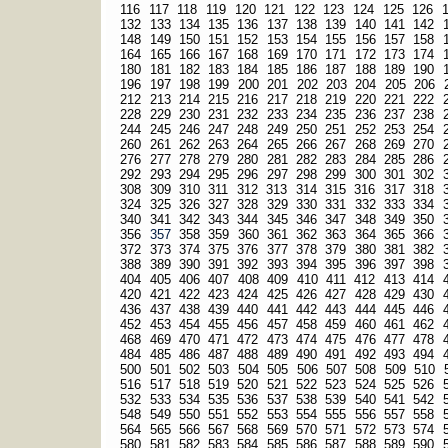
116
117
118
119
120
121
122
123
124
125
126
132
133
134
135
136
137
138
139
140
141
142
148
149
150
151
152
153
154
155
156
157
158
164
165
166
167
168
169
170
171
172
173
174
180
181
182
183
184
185
186
187
188
189
190
196
197
198
199
200
201
202
203
204
205
206
212
213
214
215
216
217
218
219
220
221
222
228
229
230
231
232
233
234
235
236
237
238
244
245
246
247
248
249
250
251
252
253
254
260
261
262
263
264
265
266
267
268
269
270
276
277
278
279
280
281
282
283
284
285
286
292
293
294
295
296
297
298
299
300
301
302
308
309
310
311
312
313
314
315
316
317
318
324
325
326
327
328
329
330
331
332
333
334
340
341
342
343
344
345
346
347
348
349
350
356
357
358
359
360
361
362
363
364
365
366
372
373
374
375
376
377
378
379
380
381
382
388
389
390
391
392
393
394
395
396
397
398
404
405
406
407
408
409
410
411
412
413
414
420
421
422
423
424
425
426
427
428
429
430
436
437
438
439
440
441
442
443
444
445
446
452
453
454
455
456
457
458
459
460
461
462
468
469
470
471
472
473
474
475
476
477
478
484
485
486
487
488
489
490
491
492
493
494
500
501
502
503
504
505
506
507
508
509
510
516
517
518
519
520
521
522
523
524
525
526
532
533
534
535
536
537
538
539
540
541
542
548
549
550
551
552
553
554
555
556
557
558
564
565
566
567
568
569
570
571
572
573
574
580
581
582
583
584
585
586
587
588
589
590