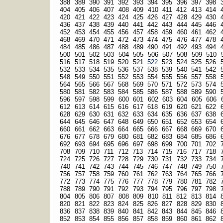
388
389
390
391
392
393
394
395
396
397
398
404
405
406
407
408
409
410
411
412
413
414
420
421
422
423
424
425
426
427
428
429
430
436
437
438
439
440
441
442
443
444
445
446
452
453
454
455
456
457
458
459
460
461
462
468
469
470
471
472
473
474
475
476
477
478
484
485
486
487
488
489
490
491
492
493
494
500
501
502
503
504
505
506
507
508
509
510
516
517
518
519
520
521
522
523
524
525
526
532
533
534
535
536
537
538
539
540
541
542
548
549
550
551
552
553
554
555
556
557
558
564
565
566
567
568
569
570
571
572
573
574
580
581
582
583
584
585
586
587
588
589
590
596
597
598
599
600
601
602
603
604
605
606
612
613
614
615
616
617
618
619
620
621
622
628
629
630
631
632
633
634
635
636
637
638
644
645
646
647
648
649
650
651
652
653
654
660
661
662
663
664
665
666
667
668
669
670
676
677
678
679
680
681
682
683
684
685
686
692
693
694
695
696
697
698
699
700
701
702
708
709
710
711
712
713
714
715
716
717
718
724
725
726
727
728
729
730
731
732
733
734
740
741
742
743
744
745
746
747
748
749
750
756
757
758
759
760
761
762
763
764
765
766
772
773
774
775
776
777
778
779
780
781
782
788
789
790
791
792
793
794
795
796
797
798
804
805
806
807
808
809
810
811
812
813
814
820
821
822
823
824
825
826
827
828
829
830
836
837
838
839
840
841
842
843
844
845
846
852
853
854
855
856
857
858
859
860
861
862