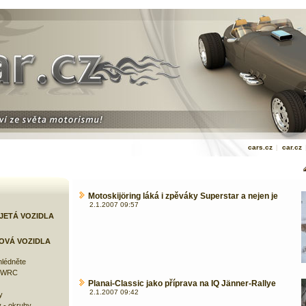
cars.cz
|
car.cz
Motoskijöring láká i zpěváky Superstar a nejen je
2.1.2007 09:57
JETÁ VOZIDLA
OVÁ VOZIDLA
lédněte
e WRC
Planai-Classic jako příprava na IQ Jänner-Rallye
2.1.2007 09:42
y
 - okruhy