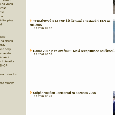
y do vrchu
cross
ross
ial
 disciplíny
TERMÍNOVÝ KALENDÁŘ školení a testování FAS na
ad
rok 2007
2.1.2007 09:37
lerie
 na plochu
bily
e o ceny
Dakar 2007 je za dveřmi !!! Malá rekapitulace neuškodí..
ze, média
2.1.2007 08:52
ář akcí
ní tématika
 SHOP
ovací stránka
bená stránka
Štěpán Vojtěch - ohlédnutí za sezónou 2006
2.1.2007 08:49