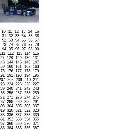
10
11
12
13
14
15
31
32
33
34
35
36
52
53
54
55
56
57
73
74
75
76
77
78
94
95
96
97
98
99
111
112
113
114
115
127
128
129
130
131
143
144
145
146
147
159
160
161
162
163
175
176
177
178
179
191
192
193
194
195
207
208
209
210
211
223
224
225
226
227
239
240
241
242
243
255
256
257
258
259
271
272
273
274
275
287
288
289
290
291
303
304
305
306
307
319
320
321
322
323
335
336
337
338
339
351
352
353
354
355
367
368
369
370
371
383
384
385
386
387