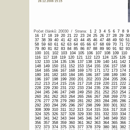
28.12.2006 15:15
Počet článků: 20030 / Strana:
1
2
3
4
5
6
7
8
9
16
17
18
19
20
21
22
23
24
25
26
27
28
29
30
37
38
39
40
41
42
43
44
45
46
47
48
49
50
51
58
59
60
61
62
63
64
65
66
67
68
69
70
71
72
79
80
81
82
83
84
85
86
87
88
89
90
91
92
93
100
101
102
103
104
105
106
107
108
109
110
116
117
118
119
120
121
122
123
124
125
126
132
133
134
135
136
137
138
139
140
141
142
148
149
150
151
152
153
154
155
156
157
158
164
165
166
167
168
169
170
171
172
173
174
180
181
182
183
184
185
186
187
188
189
190
196
197
198
199
200
201
202
203
204
205
206
212
213
214
215
216
217
218
219
220
221
222
228
229
230
231
232
233
234
235
236
237
238
244
245
246
247
248
249
250
251
252
253
254
260
261
262
263
264
265
266
267
268
269
270
276
277
278
279
280
281
282
283
284
285
286
292
293
294
295
296
297
298
299
300
301
302
308
309
310
311
312
313
314
315
316
317
318
324
325
326
327
328
329
330
331
332
333
334
340
341
342
343
344
345
346
347
348
349
350
356
357
358
359
360
361
362
363
364
365
366
372
373
374
375
376
377
378
379
380
381
382