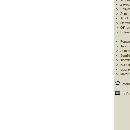
Závod
Rallye
Autoc
Trucktr
Ostatní
Off ro
Dakar
Fotoga
Tapety
Automo
Soutěž
Televi
Kalend
Doprav
Motor
start
oblí