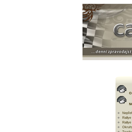
O
N
Nepřeh
Rally
Rallye
Okruh
Trucky