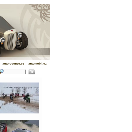
|
autorecenze.cz
|
automobil.cz