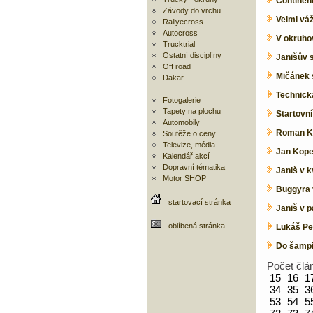
Continent
Závody do vrchu
Velmi vá
Rallyecross
Autocross
V okruho
Trucktrial
Ostatní disciplíny
Janišův 
Off road
Mičánek s
Dakar
Technick
Fotogalerie
Tapety na plochu
Startovn
Automobily
Roman Kr
Soutěže o ceny
Televize, média
Jan Kope
Kalendář akcí
Dopravní tématika
Janiš v k
Motor SHOP
Buggyra v
startovací stránka
Janiš v p
oblíbená stránka
Lukáš Pe
Do šampio
Počet člá
15
16
1
34
35
3
53
54
5