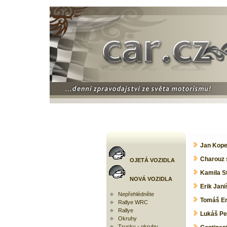
Jan Kope
Charouz 
OJETÁ VOZIDLA
Kamila S
NOVÁ VOZIDLA
Erik Jani
Nepřehlédněte
Tomáš En
Rallye WRC
Rallye
Lukáš Pe
Okruhy
Trucky - okruhy