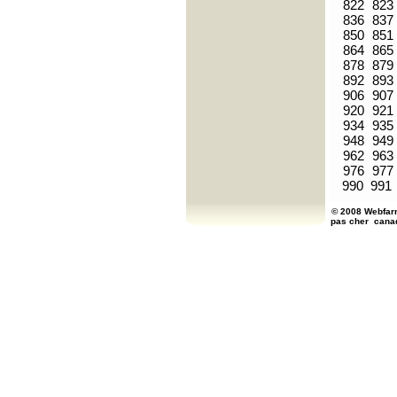
822
823
836
837
850
851
864
865
878
879
892
893
906
907
920
921
934
935
948
949
962
963
976
977
990
991
© 2008 Webfarm
pas cher
cana