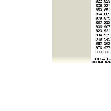
822
823
836
837
850
851
864
865
878
879
892
893
906
907
920
921
934
935
948
949
962
963
976
977
990
991
© 2008 Webfarm
pas cher
cana