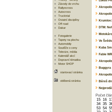
Lukáš Pe
Závody do vrchu
Akropoli
Rallyecross
Autocross
Akropolis
Trucktrial
Ostatní disciplíny
Krumlov: 
Off road
DTM: Neh
Dakar
Motokáro
Fotogalerie
Tapety na plochu
Ve Švédsk
Automobily
Kuba Smrž
Soutěže o ceny
Televize, média
Fabie WR
Kalendář akcí
Dopravní tématika
Akropolis
Motor SHOP
Buggyra 
startovací stránka
Akropolis
oblíbená stránka
Béreš dru
Nejprodáv
Počet člá
15
16
1
34
35
3
53
54
5