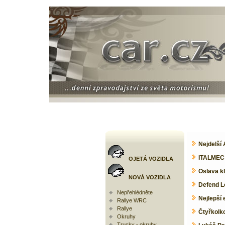
Nejdelší
ITALMEC 
OJETÁ VOZIDLA
Oslava k
NOVÁ VOZIDLA
Defend L
Nepřehlédněte
Nejlepší
Rallye WRC
Rallye
Čtyřkolk
Okruhy
Trucky - okruhy