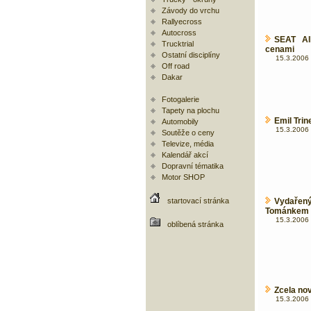
Závody do vrchu
Rallyecross
Autocross
SEAT Al
Trucktrial
cenami
Ostatní disciplíny
15.3.2006 
Off road
Dakar
Fotogalerie
Tapety na plochu
Emil Tri
Automobily
15.3.2006 
Soutěže o ceny
Televize, média
Kalendář akcí
Dopravní tématika
Motor SHOP
startovací stránka
Vydařený
Tománkem
15.3.2006 
oblíbená stránka
Zcela no
15.3.2006 