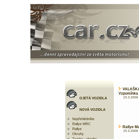
VALAŠKA
Vzpomínka 
15.3.2006 
OJETÁ VOZIDLA
NOVÁ VOZIDLA
Nepřehlédněte
Rallye WRC
Rallye M
Rallye
15.3.2006 
Okruhy
Trucky - okruhy