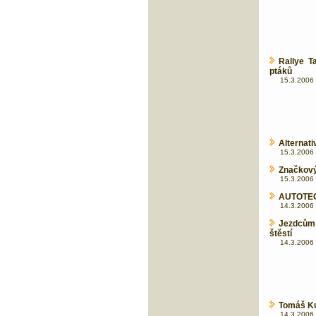
Rallye T
ptáků
15.3.2006 
Alternat
15.3.2006 
Značkový 
15.3.2006 
AUTOTEC 
14.3.2006 
Jezdcům 
štěstí
14.3.2006 
Tomáš Ku
14.3.2006 