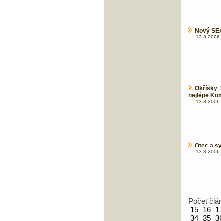
Nový SEA
13.3.2006 
Okříšky 
nejlépe Ko
13.3.2006 
Otec a s
13.3.2006 
Počet člá
15
16
1
34
35
3