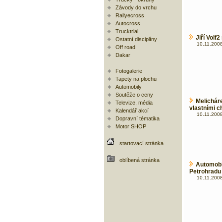
Závody do vrchu
Rallyecross
Autocross
Trucktrial
Jiří Volf
Ostatní disciplíny
10.11.2008
Off road
Dakar
Fotogalerie
Tapety na plochu
Automobily
Soutěže o ceny
Melichár
Televize, média
vlastními 
Kalendář akcí
10.11.2008
Dopravní tématika
Motor SHOP
startovací stránka
oblíbená stránka
Automob
Petrohradu
10.11.2008