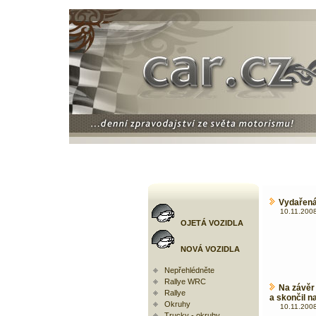
Vydařená 
10.11.2008
OJETÁ VOZIDLA
NOVÁ VOZIDLA
Nepřehlédněte
Rallye WRC
Na závěr
Rallye
a skončil n
Okruhy
10.11.2008
Trucky - okruhy