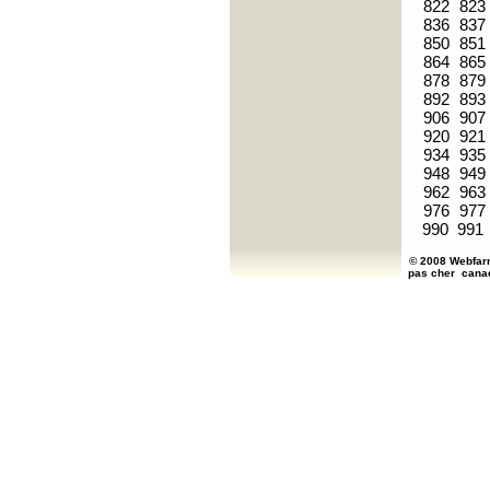
822
823
836
837
850
851
864
865
878
879
892
893
906
907
920
921
934
935
948
949
962
963
976
977
990
991
© 2008 Webfarm
pas cher
cana