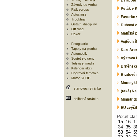
DTM: Jani
Závody do vrchu
Peták v 
Rallyecross
Autocross
Favorité 
Trucktrial
Ostatní disciplíny
Duhová e
Off road
Maličká 
Dakar
Vojtěch 
Fotogalerie
Tapety na plochu
Kart Are
Automobily
Výstava 
Soutěže o ceny
Televize, média
Brněnské
Kalendář akcí
Dopravní tématika
Brzdové 
Motor SHOP
Motocykl
startovací stránka
(také) Ne
oblíbená stránka
Ministr d
EU zvýšil
Počet člá
15
16
1
34
35
3
53
54
5