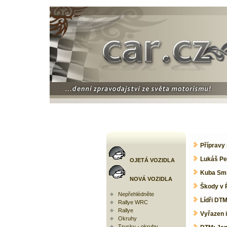
Přípravy 
Lukáš Peš
OJETÁ VOZIDLA
Kuba Smrž
NOVÁ VOZIDLA
Škody v 
Nepřehlédněte
Lídři DTM
Rallye WRC
Rallye
Vyřazen 
Okruhy
Trucky - okruhy