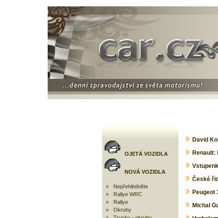
David Ko
Renault:
OJETÁ VOZIDLA
Vstupenk
NOVÁ VOZIDLA
České ři
Nepřehlédněte
Peugeot 3
Rallye WRC
Rallye
Michal Ga
Okruhy
Trucky - okruhy