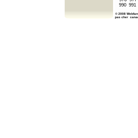
990
991
© 2008 Webfarm
pas cher
cana