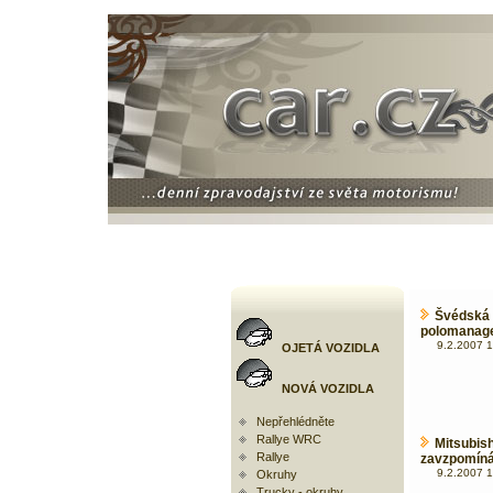
Švédsk
polomanage
9.2.2007 1
OJETÁ VOZIDLA
NOVÁ VOZIDLA
Nepřehlédněte
Rallye WRC
Mitsubi
Rallye
zavzpomíná 
9.2.2007 1
Okruhy
Trucky - okruhy