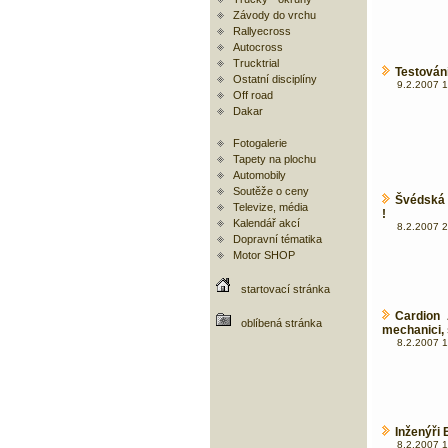
Závody do vrchu
Rallyecross
Autocross
Trucktrial
Testován
Ostatní disciplíny
9.2.2007 1
Off road
Dakar
Fotogalerie
Tapety na plochu
Automobily
Soutěže o ceny
Švédská 
Televize, média
!
Kalendář akcí
8.2.2007 2
Dopravní tématika
Motor SHOP
startovací stránka
Cardion 
oblíbená stránka
mechanici, s
8.2.2007 1
Inženýři
8.2.2007 1