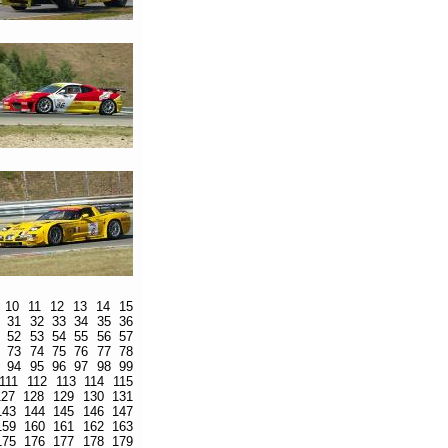
10
11
12
13
14
15
31
32
33
34
35
36
52
53
54
55
56
57
73
74
75
76
77
78
94
95
96
97
98
99
111
112
113
114
115
127
128
129
130
131
143
144
145
146
147
159
160
161
162
163
175
176
177
178
179