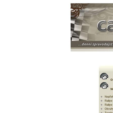
O
N
Nepřeh
Rally
Rallye
Okruh
Trucky