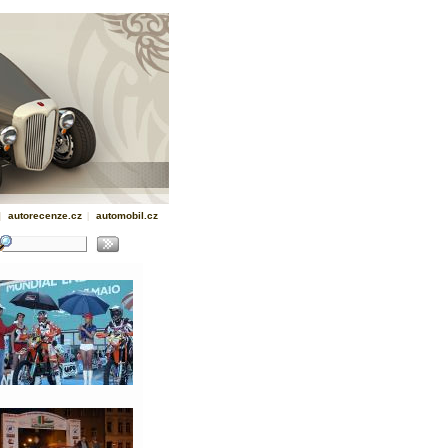
|
autorecenze.cz
|
automobil.cz