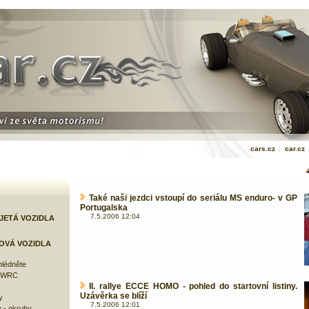
cars.cz
|
car.cz
Také naši jezdci vstoupí do seriálu MS enduro- v GP
Portugalska
7.5.2006 12:04
JETÁ VOZIDLA
OVÁ VOZIDLA
lédněte
e WRC
II. rallye ECCE HOMO - pohled do startovní listiny.
Uzávěrka se blíží
y
7.5.2006 12:01
 - okruhy