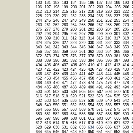
180
181
182
183
184
185
186
187
188
189
190
196
197
198
199
200
201
202
203
204
205
206
212
213
214
215
216
217
218
219
220
221
222
228
229
230
231
232
233
234
235
236
237
238
244
245
246
247
248
249
250
251
252
253
254
260
261
262
263
264
265
266
267
268
269
270
276
277
278
279
280
281
282
283
284
285
286
292
293
294
295
296
297
298
299
300
301
302
308
309
310
311
312
313
314
315
316
317
318
324
325
326
327
328
329
330
331
332
333
334
340
341
342
343
344
345
346
347
348
349
350
356
357
358
359
360
361
362
363
364
365
366
372
373
374
375
376
377
378
379
380
381
382
388
389
390
391
392
393
394
395
396
397
398
404
405
406
407
408
409
410
411
412
413
414
420
421
422
423
424
425
426
427
428
429
430
436
437
438
439
440
441
442
443
444
445
446
452
453
454
455
456
457
458
459
460
461
462
468
469
470
471
472
473
474
475
476
477
478
484
485
486
487
488
489
490
491
492
493
494
500
501
502
503
504
505
506
507
508
509
510
516
517
518
519
520
521
522
523
524
525
526
532
533
534
535
536
537
538
539
540
541
542
548
549
550
551
552
553
554
555
556
557
558
564
565
566
567
568
569
570
571
572
573
574
580
581
582
583
584
585
586
587
588
589
590
596
597
598
599
600
601
602
603
604
605
606
612
613
614
615
616
617
618
619
620
621
622
628
629
630
631
632
633
634
635
636
637
638
644
645
646
647
648
649
650
651
652
653
654