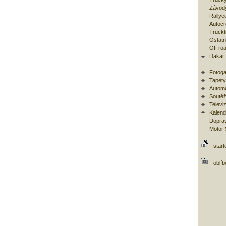
Závod
Rallye
Autoc
Trucktr
Ostatní
Off ro
Dakar
Fotoga
Tapety
Automo
Soutěž
Televi
Kalend
Doprav
Motor
start
oblí