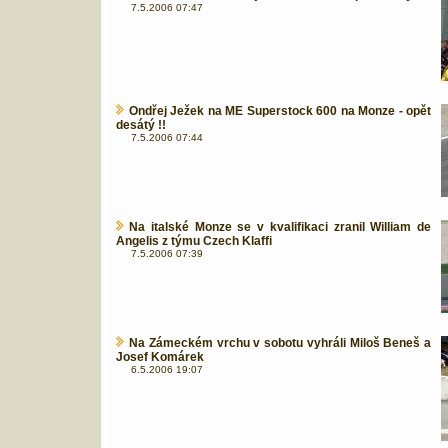
7.5.2006 07:47
Ondřej Ježek na ME Superstock 600 na Monze - opět
desátý !!
7.5.2006 07:44
Na italské Monze se v kvalifikaci zranil William de
Angelis z týmu Czech Klaffi
7.5.2006 07:39
Na Zámeckém vrchu v sobotu vyhráli Miloš Beneš a
Josef Komárek
6.5.2006 19:07