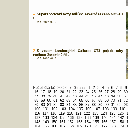
Supersportovní vozy míří do severočeského MOSTU
!!!
6.5.2006 07:01
S vozem Lamborghini Gallardo GT3 pojede taky
našinec Jaromír Jiřík.
6.5.2006 06:51
Počet článků: 20030 / Strana:
1
2
3
4
5
6
7
8
9
16
17
18
19
20
21
22
23
24
25
26
27
28
29
30
37
38
39
40
41
42
43
44
45
46
47
48
49
50
51
58
59
60
61
62
63
64
65
66
67
68
69
70
71
72
79
80
81
82
83
84
85
86
87
88
89
90
91
92
93
100
101
102
103
104
105
106
107
108
109
110
116
117
118
119
120
121
122
123
124
125
126
132
133
134
135
136
137
138
139
140
141
142
148
149
150
151
152
153
154
155
156
157
158
164
165
166
167
168
169
170
171
172
173
174