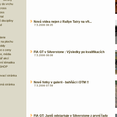
y do vrchu
cross
ross
ial
 disciplíny
Nová videa nejen z Rallye Tatry na vft...
ad
7.5.2006 08:35
lerie
 na plochu
bily
e o ceny
FIA GT v Silverstone : Výsledky po kvalifikacích
ze, média
7.5.2006 08:08
ář akcí
ní tématika
 SHOP
ovací stránka
Nové fotky v galerii - bahňáci i DTM !!
bená stránka
7.5.2006 07:59
FIA GT: Janiš odstartuje v Silverstone z první řady