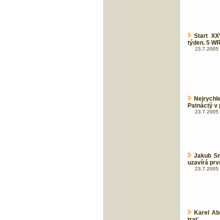
Start X
týden. 5 W
23.7.2005 
Nejrych
Patnáctý v 
23.7.2005 
Jakub Sm
uzavírá prv
23.7.2005 
Karel Ab
trať