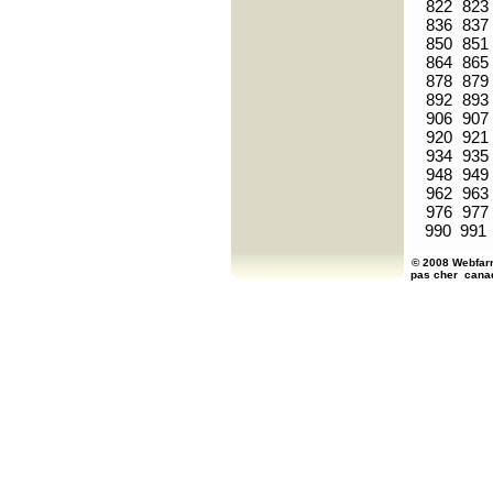
822
823
836
837
850
851
864
865
878
879
892
893
906
907
920
921
934
935
948
949
962
963
976
977
990
991
© 2008 Webfarm
pas cher
cana