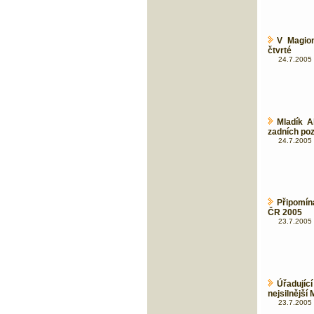
V Magion
čtvrté
24.7.2005 
Mladík A
zadních poz
24.7.2005 
Připomí
ČR 2005
23.7.2005 
Úřadují
nejsilnější
23.7.2005 