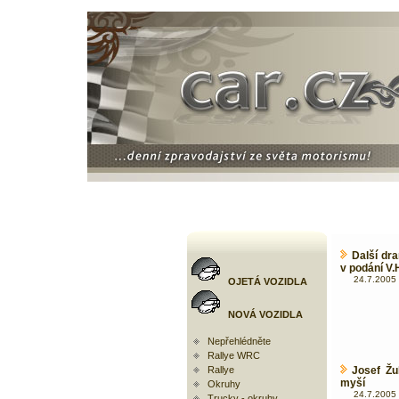
Další dr
v podání V.
24.7.2005 
OJETÁ VOZIDLA
NOVÁ VOZIDLA
Nepřehlédněte
Rallye WRC
Rallye
Josef Žu
myší
Okruhy
24.7.2005 
Trucky - okruhy