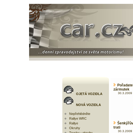
Pořadat
zármutek
30.3.2009 
OJETÁ VOZIDLA
NOVÁ VOZIDLA
Nepřehlédněte
Rallye WRC
Šenkýřův
Rallye
trati
Okruhy
30.3.2009 
Trucky - okruhy