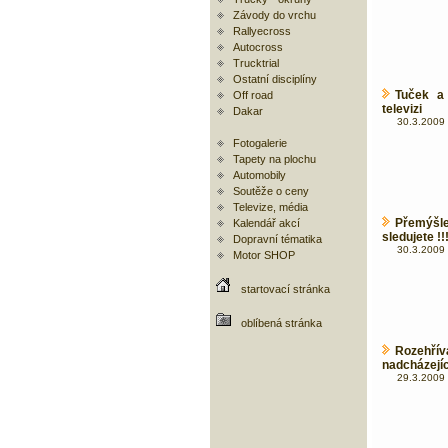
Závody do vrchu
Rallyecross
Autocross
Trucktrial
Ostatní disciplíny
Tuček a 
Off road
televizi
Dakar
30.3.2009 
Fotogalerie
Tapety na plochu
Automobily
Soutěže o ceny
Televize, média
Přemýšle
Kalendář akcí
sledujete !!!
Dopravní tématika
30.3.2009 
Motor SHOP
startovací stránka
oblíbená stránka
Rozehřív
nadcházejí
29.3.2009 