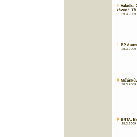
Valaška 
závod !! Tři
29.3.2009 
BP Autos
28.3.2009 
Mičánkův
28.3.2009 
BRTA: Br
28.3.2009 