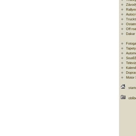
Závod
Rallye
Autoc
Trucktr
Ostatní
Off ro
Dakar
Fotoga
Tapety
Automo
Soutěž
Televi
Kalend
Doprav
Motor
start
oblí