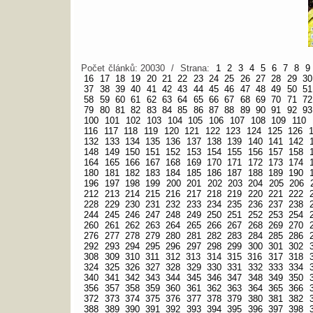
Počet článků: 20030 / Strana:
1
2
3
4
5
6
7
8
9
16
17
18
19
20
21
22
23
24
25
26
27
28
29
30
37
38
39
40
41
42
43
44
45
46
47
48
49
50
51
58
59
60
61
62
63
64
65
66
67
68
69
70
71
72
79
80
81
82
83
84
85
86
87
88
89
90
91
92
93
100
101
102
103
104
105
106
107
108
109
110
116
117
118
119
120
121
122
123
124
125
126
132
133
134
135
136
137
138
139
140
141
142
148
149
150
151
152
153
154
155
156
157
158
164
165
166
167
168
169
170
171
172
173
174
180
181
182
183
184
185
186
187
188
189
190
196
197
198
199
200
201
202
203
204
205
206
212
213
214
215
216
217
218
219
220
221
222
228
229
230
231
232
233
234
235
236
237
238
244
245
246
247
248
249
250
251
252
253
254
260
261
262
263
264
265
266
267
268
269
270
276
277
278
279
280
281
282
283
284
285
286
292
293
294
295
296
297
298
299
300
301
302
308
309
310
311
312
313
314
315
316
317
318
324
325
326
327
328
329
330
331
332
333
334
340
341
342
343
344
345
346
347
348
349
350
356
357
358
359
360
361
362
363
364
365
366
372
373
374
375
376
377
378
379
380
381
382
388
389
390
391
392
393
394
395
396
397
398