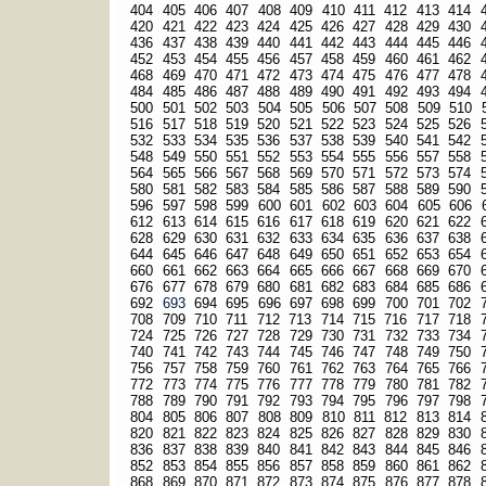
404
405
406
407
408
409
410
411
412
413
414
420
421
422
423
424
425
426
427
428
429
430
436
437
438
439
440
441
442
443
444
445
446
452
453
454
455
456
457
458
459
460
461
462
468
469
470
471
472
473
474
475
476
477
478
484
485
486
487
488
489
490
491
492
493
494
500
501
502
503
504
505
506
507
508
509
510
516
517
518
519
520
521
522
523
524
525
526
532
533
534
535
536
537
538
539
540
541
542
548
549
550
551
552
553
554
555
556
557
558
564
565
566
567
568
569
570
571
572
573
574
580
581
582
583
584
585
586
587
588
589
590
596
597
598
599
600
601
602
603
604
605
606
612
613
614
615
616
617
618
619
620
621
622
628
629
630
631
632
633
634
635
636
637
638
644
645
646
647
648
649
650
651
652
653
654
660
661
662
663
664
665
666
667
668
669
670
676
677
678
679
680
681
682
683
684
685
686
692
693
694
695
696
697
698
699
700
701
702
708
709
710
711
712
713
714
715
716
717
718
724
725
726
727
728
729
730
731
732
733
734
740
741
742
743
744
745
746
747
748
749
750
756
757
758
759
760
761
762
763
764
765
766
772
773
774
775
776
777
778
779
780
781
782
788
789
790
791
792
793
794
795
796
797
798
804
805
806
807
808
809
810
811
812
813
814
820
821
822
823
824
825
826
827
828
829
830
836
837
838
839
840
841
842
843
844
845
846
852
853
854
855
856
857
858
859
860
861
862
868
869
870
871
872
873
874
875
876
877
878