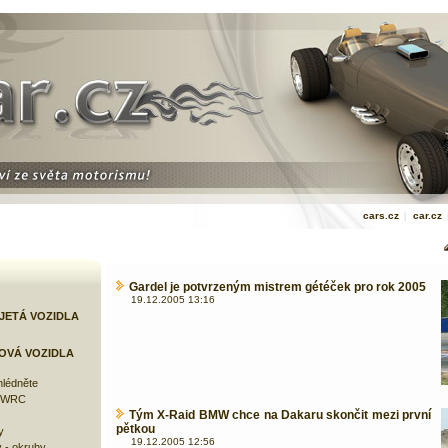
cars.cz
|
car.cz
Gardel je potvrzeným mistrem gétéček pro rok 2005
19.12.2005 13:16
JETÁ VOZIDLA
OVÁ VOZIDLA
lédněte
e WRC
Tým X-Raid BMW chce na Dakaru skončit mezi první
pětkou
y
19.12.2005 12:56
 - okruhy