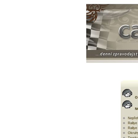
O
N
Nepřeh
Rally
Rallye
Okruh
Trucky