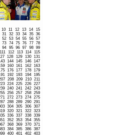
10
11
12
13
14
15
31
32
33
34
35
36
52
53
54
55
56
57
73
74
75
76
77
78
94
95
96
97
98
99
111
112
113
114
115
127
128
129
130
131
143
144
145
146
147
159
160
161
162
163
175
176
177
178
179
191
192
193
194
195
207
208
209
210
211
223
224
225
226
227
239
240
241
242
243
255
256
257
258
259
271
272
273
274
275
287
288
289
290
291
303
304
305
306
307
319
320
321
322
323
335
336
337
338
339
351
352
353
354
355
367
368
369
370
371
383
384
385
386
387
399
400
401
402
403