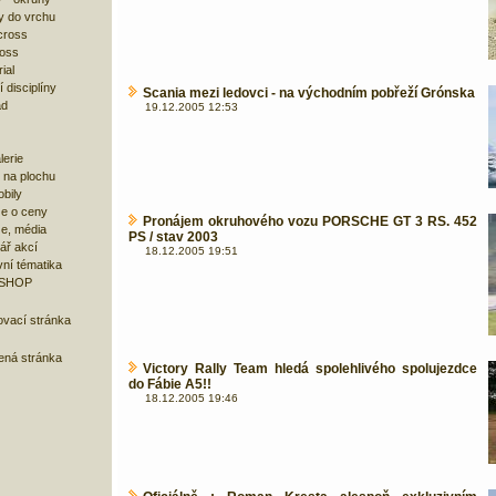
y do vrchu
cross
ross
ial
 disciplíny
Scania mezi ledovci - na východním pobřeží Grónska
ad
19.12.2005 12:53
lerie
 na plochu
bily
e o ceny
Pronájem okruhového vozu PORSCHE GT 3 RS. 452
ze, média
PS / stav 2003
ář akcí
18.12.2005 19:51
ní tématika
 SHOP
ovací stránka
bená stránka
Victory Rally Team hledá spolehlivého spolujezdce
do Fábie A5!!
18.12.2005 19:46