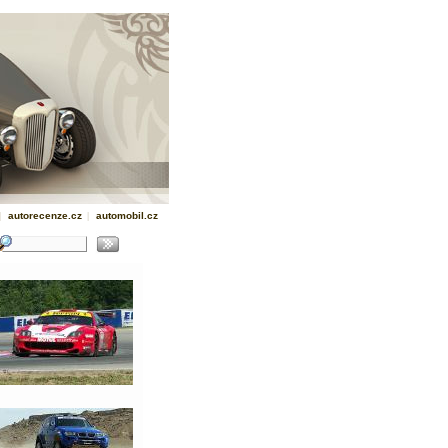
|
autorecenze.cz
|
automobil.cz