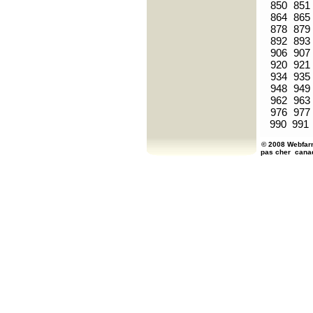
850
851
864
865
878
879
892
893
906
907
920
921
934
935
948
949
962
963
976
977
990
991
© 2008 Webfarm
pas cher
cana