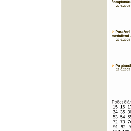
šampionát
27.6.2005 
Poražení
medailemi -
27.6.2005 
Po gétéč
27.6.2005 
Počet člá
15
16
1
34
35
3
53
54
5
72
73
7
91
92
9