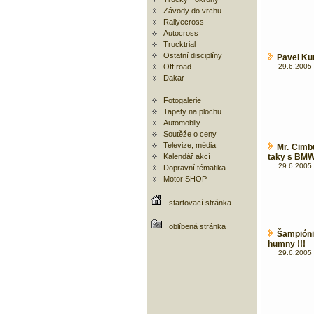
Závody do vrchu
Rallyecross
Autocross
Trucktrial
Ostatní disciplíny
Pavel Ku
Off road
29.6.2005 
Dakar
Fotogalerie
Tapety na plochu
Automobily
Soutěže o ceny
Televize, média
Mr. Cimbu
Kalendář akcí
taky s BM
29.6.2005 
Dopravní tématika
Motor SHOP
startovací stránka
oblíbená stránka
Šampióni
humny !!!
29.6.2005 