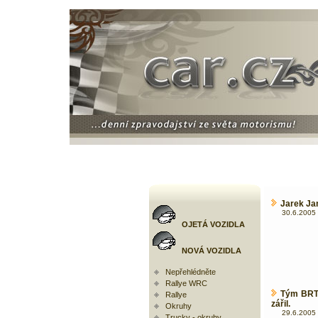
Jarek Ja
30.6.2005 
OJETÁ VOZIDLA
NOVÁ VOZIDLA
Nepřehlédněte
Rallye WRC
Tým BRT 
Rallye
zářil.
Okruhy
29.6.2005 
Trucky - okruhy