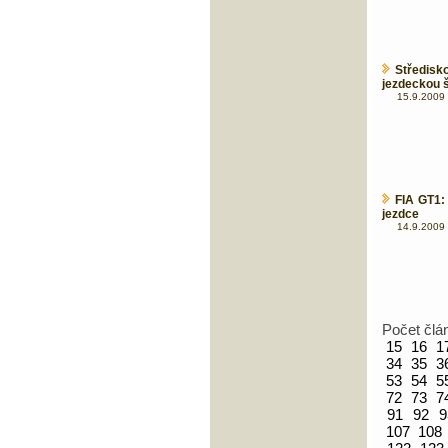
Středis
jezdeckou 
15.9.2009 
FIA GT1:
jezdce
14.9.2009 
Počet člá
15
16
1
34
35
3
53
54
5
72
73
7
91
92
9
107
108