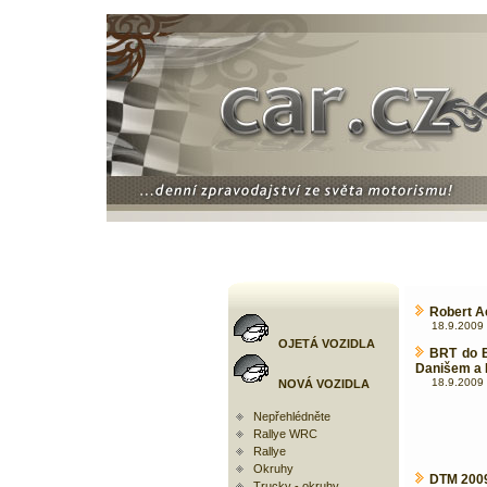
Robert Ac
18.9.2009 
OJETÁ VOZIDLA
BRT do B
Danišem a
18.9.2009 
NOVÁ VOZIDLA
Nepřehlédněte
Rallye WRC
Rallye
Okruhy
DTM 2009
Trucky - okruhy