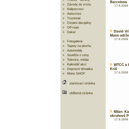
Barcelona
Závody do vrchu
17.9.2009 
Rallyecross
Autocross
Trucktrial
Ostatní disciplíny
Off road
David Vr
Dakar
Mans udrže
17.9.2009 
Fotogalerie
Tapety na plochu
Automobily
Soutěže o ceny
Televize, média
Kalendář akcí
WTCC a I
Král
Dopravní tématika
17.9.2009 
Motor SHOP
startovací stránka
oblíbená stránka
Milan K
okruhové P
17.9.2009 