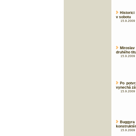
Historici
v sobotu
15.9.2009 
Miroslav
druhého tit
15.9.2009 
Po potvr
vynechá zá
15.9.2009 
Buggyra
konstruktérů
15.9.2009 