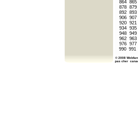
864
865
878
879
892
893
906
907
920
921
934
935
948
949
962
963
976
977
990
991
© 2008 Webfarm
pas cher
cana