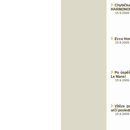
Chybi
HARMONOGR
15.9.2009 
Ecce Homo
15.9.2009 
Po úspěš
Le Mans!
15.9.2009 
Vítěze p
určí posled
15.9.2009 