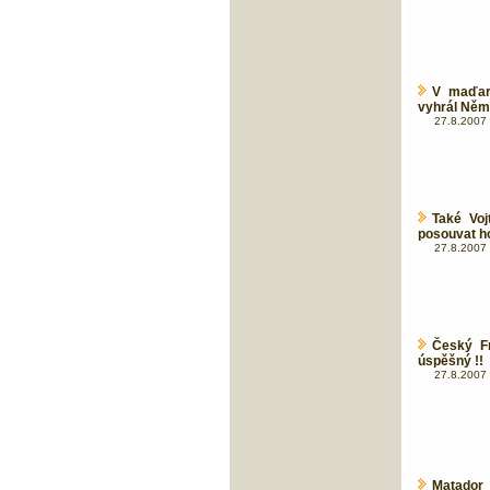
V maďar
vyhrál Ně
27.8.2007 
Také Vo
posouvat h
27.8.2007 
Český F
úspěšný !!
27.8.2007 
Matador 