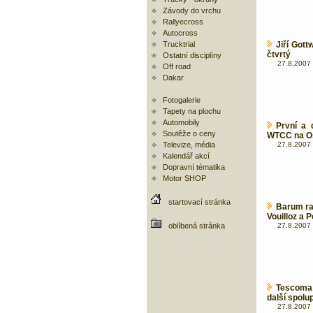
Závody do vrchu
Rallyecross
Autocross
Trucktrial
Jiří Gott
čtvrtý
Ostatní disciplíny
27.8.2007 
Off road
Dakar
Fotogalerie
Tapety na plochu
Automobily
První a 
Soutěže o ceny
WTCC na O
Televize, média
27.8.2007 
Kalendář akcí
Dopravní tématika
Motor SHOP
startovací stránka
Barum ral
Vouilloz a 
oblíbená stránka
27.8.2007 
Tescoma
další spolu
27.8.2007 