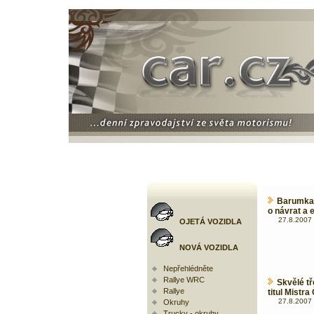
Barumka 
o návrat a
27.8.2007 
OJETÁ VOZIDLA
NOVÁ VOZIDLA
Nepřehlédněte
Rallye WRC
Skvělé t
Rallye
titul Mistra
27.8.2007 
Okruhy
Trucky - okruhy