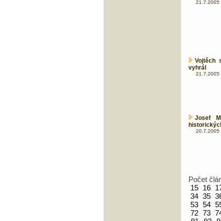
21.7.2005 
Vojtěch 
vyhrál
21.7.2005 
Josef M
historickýc
20.7.2005 
Počet člá
15
16
1
34
35
3
53
54
5
72
73
7