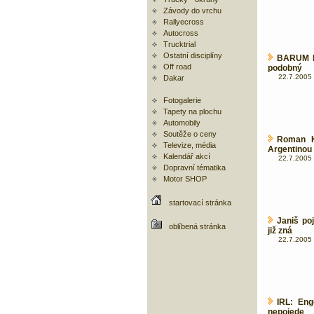
Závody do vrchu
Rallyecross
Autocross
Trucktrial
Ostatní disciplíny
BARUM Ra
Off road
podobný
22.7.2005 
Dakar
Fotogalerie
Tapety na plochu
Automobily
Soutěže o ceny
Roman K
Televize, média
Argentinou
Kalendář akcí
22.7.2005 
Dopravní tématika
Motor SHOP
startovací stránka
Janiš po
oblíbená stránka
již zná
22.7.2005 
IRL: Eng
nepojede