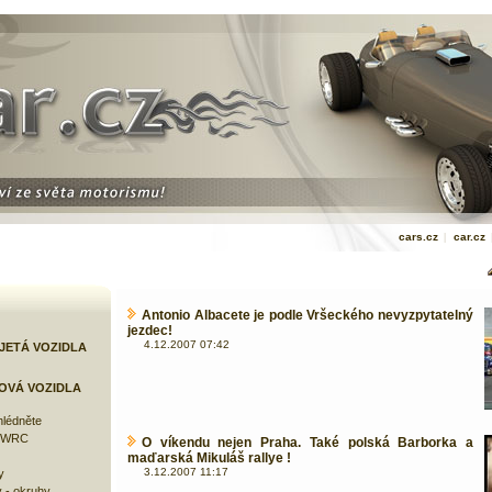
cars.cz
|
car.cz
Antonio Albacete je podle Vršeckého nevyzpytatelný
jezdec!
4.12.2007 07:42
JETÁ VOZIDLA
OVÁ VOZIDLA
lédněte
e WRC
O víkendu nejen Praha. Také polská Barborka a
maďarská Mikuláš rallye !
3.12.2007 11:17
y
 - okruhy