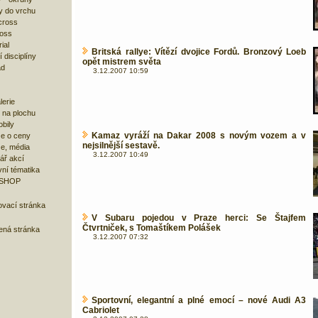
y do vrchu
cross
ross
ial
Britská rallye: Vítězí dvojice Fordů. Bronzový Loeb
 disciplíny
opět mistrem světa
ad
3.12.2007 10:59
lerie
 na plochu
bily
Kamaz vyráží na Dakar 2008 s novým vozem a v
e o ceny
nejsilnější sestavě.
ze, média
3.12.2007 10:49
ář akcí
ní tématika
 SHOP
ovací stránka
V Subaru pojedou v Praze herci: Se Štajfem
Čtvrtniček, s Tomaštíkem Polášek
bená stránka
3.12.2007 07:32
Sportovní, elegantní a plné emocí – nové Audi A3
Cabriolet