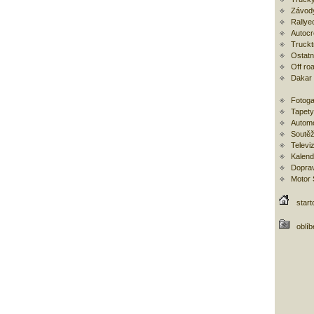
Závod
Rallye
Autoc
Trucktr
Ostatní
Off ro
Dakar
Fotoga
Tapety
Automo
Soutěž
Televi
Kalend
Doprav
Motor
start
oblí