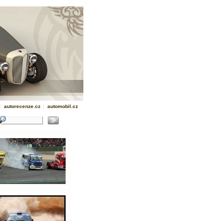
|
autorecenze.cz
|
automobil.cz