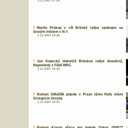
3.12.2007 07:28
Martin Prokop v cíli Britské rallye spokojen se
šestým místem v N !!
2.12.2007 19:48
Jan Kopecký dokončil Britskou rallye dvanáctý.
Naposledy s Fábií WRC.
2.12.2007 19:45
Roman Odložilík pojede v Praze týmu Rufa místo
Grzegorze Grzyba
2.12.2007 19:41
Roman Kresta přece jen pojede Dakar 2008??