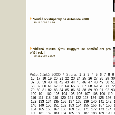
Soutěž o vstupenky na Autoslide 2008
30.11.2007 21:16
Vítězná taktika týmu Buggyra se nemění ani pro
příští rok !
30.11.2007 21:09
Počet článků: 20030 / Strana:
1
2
3
4
5
6
7
8
9
16
17
18
19
20
21
22
23
24
25
26
27
28
29
30
37
38
39
40
41
42
43
44
45
46
47
48
49
50
51
58
59
60
61
62
63
64
65
66
67
68
69
70
71
72
79
80
81
82
83
84
85
86
87
88
89
90
91
92
93
100
101
102
103
104
105
106
107
108
109
110
116
117
118
119
120
121
122
123
124
125
126
132
133
134
135
136
137
138
139
140
141
142
148
149
150
151
152
153
154
155
156
157
158
164
165
166
167
168
169
170
171
172
173
174
180
181
182
183
184
185
186
187
188
189
190