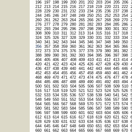
196
197
198
199
200
201
202
203
204
205
206
212
213
214
215
216
217
218
219
220
221
222
228
229
230
231
232
233
234
235
236
237
238
244
245
246
247
248
249
250
251
252
253
254
260
261
262
263
264
265
266
267
268
269
270
276
277
278
279
280
281
282
283
284
285
286
292
293
294
295
296
297
298
299
300
301
302
308
309
310
311
312
313
314
315
316
317
318
324
325
326
327
328
329
330
331
332
333
334
340
341
342
343
344
345
346
347
348
349
350
356
357
358
359
360
361
362
363
364
365
366
372
373
374
375
376
377
378
379
380
381
382
388
389
390
391
392
393
394
395
396
397
398
404
405
406
407
408
409
410
411
412
413
414
420
421
422
423
424
425
426
427
428
429
430
436
437
438
439
440
441
442
443
444
445
446
452
453
454
455
456
457
458
459
460
461
462
468
469
470
471
472
473
474
475
476
477
478
484
485
486
487
488
489
490
491
492
493
494
500
501
502
503
504
505
506
507
508
509
510
516
517
518
519
520
521
522
523
524
525
526
532
533
534
535
536
537
538
539
540
541
542
548
549
550
551
552
553
554
555
556
557
558
564
565
566
567
568
569
570
571
572
573
574
580
581
582
583
584
585
586
587
588
589
590
596
597
598
599
600
601
602
603
604
605
606
612
613
614
615
616
617
618
619
620
621
622
628
629
630
631
632
633
634
635
636
637
638
644
645
646
647
648
649
650
651
652
653
654
660
661
662
663
664
665
666
667
668
669
670