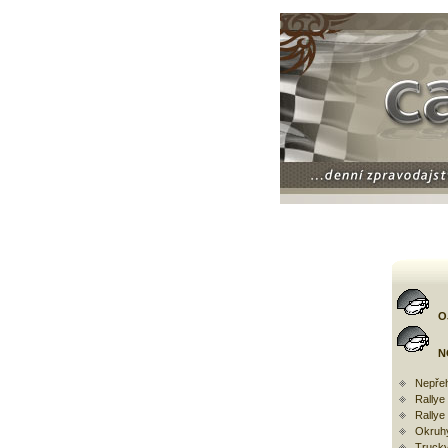
O
N
Nepřeh
Rally
Rallye
Okruh
Trucky