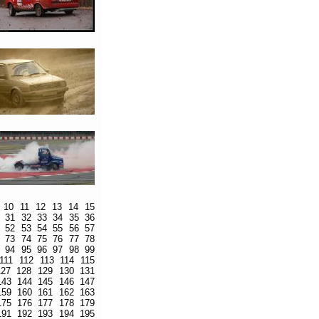
10
11
12
13
14
15
31
32
33
34
35
36
52
53
54
55
56
57
73
74
75
76
77
78
94
95
96
97
98
99
111
112
113
114
115
127
128
129
130
131
143
144
145
146
147
159
160
161
162
163
175
176
177
178
179
191
192
193
194
195