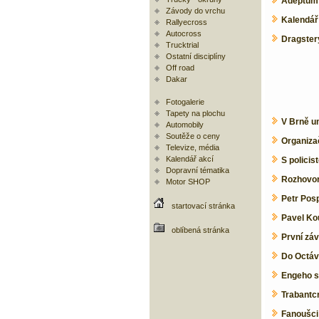
Adeptům 
Závody do vrchu
Kalendá
Rallyecross
Autocross
Dragstery
Trucktrial
Ostatní disciplíny
Off road
Dakar
Fotogalerie
Tapety na plochu
V Brně um
Automobily
Soutěže o ceny
Organizač
Televize, média
Kalendář akcí
S policis
Dopravní tématika
Rozhovor
Motor SHOP
Petr Posp
startovací stránka
Pavel Kou
oblíbená stránka
První záv
Do Octávi
Engeho s
Trabantc
Fanoušci