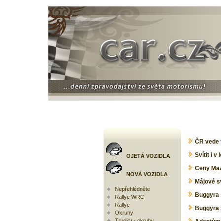
ČR vede 
Svítit i v
OJETÁ VOZIDLA
Ceny Maz
NOVÁ VOZIDLA
Májové s
Nepřehlédněte
Buggyra s
Rallye WRC
Rallye
Buggyra s
Okruhy
Trucky - okruhy