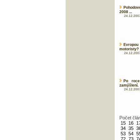
Pohodov
2008 ...
24.12.2007
Evropou
motoristy?
24.12.2007
Po roce
zamýšlení.
24.12.2007
Počet člá
15
16
1
34
35
3
53
54
5
72
73
7