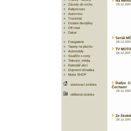
Na Memor
Závody do vrchu
29.12.2007
Rallyecross
Autocross
Trucktrial
Ostatní disciplíny
Off road
Dakar
Seriál M
Fotogalerie
29.12.2007
Tapety na plochu
TV MOTOR
Automobily
28.12.2007
Soutěže o ceny
Televize, média
Kalendář akcí
Dopravní tématika
Motor SHOP
Rallye C
startovací stránka
Čechami
28.12.2007
oblíbená stránka
Ze školní
28.12.2007