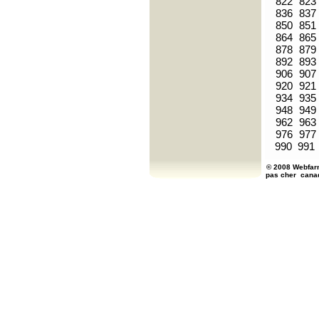
822
823
836
837
850
851
864
865
878
879
892
893
906
907
920
921
934
935
948
949
962
963
976
977
990
991
© 2008 Webfarm
pas cher
cana