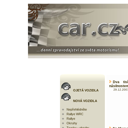
Dva tis
násilnostem
29.12.2007
OJETÁ VOZIDLA
NOVÁ VOZIDLA
Nepřehlédněte
Rallye WRC
Rallye
Okruhy
Trucky - okruhy