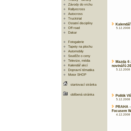
Závody do vrchu
Rallyecross
Autocross
Trucktrial
Ostatní disciplíny
Kalendář
Off road
5.12.2008 
Dakar
Fotogalerie
Tapety na plochu
Automobily
Soutěže o ceny
Televize, média
Mazda 6 z
Kalendář akcí
novinářů 2
5.12.2008 
Dopravní tématika
Motor SHOP
startovací stránka
oblíbená stránka
Politik V
5.12.2008 
PRAHA - 
Focusem W
4.12.2008 