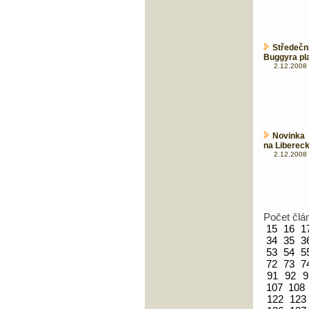
Středeční
Buggyra pla
2.12.2008 
Novinka 
na Liberec
2.12.2008 
Počet člá
15
16
1
34
35
3
53
54
5
72
73
7
91
92
9
107
108
122
123