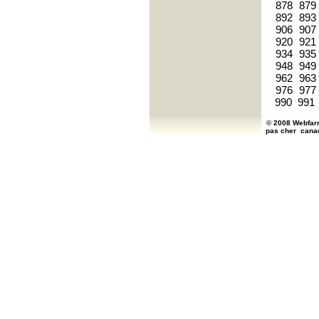
878
879
892
893
906
907
920
921
934
935
948
949
962
963
976
977
990
991
© 2008 Webfarm
pas cher
cana