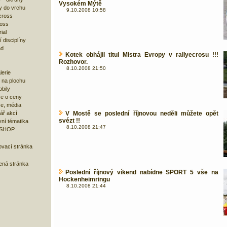
Vysokém Mýtě
y do vrchu
9.10.2008 10:58
cross
ross
ial
 disciplíny
ad
Kotek obhájil titul Mistra Evropy v rallyecrosu !!!
Rozhovor.
8.10.2008 21:50
lerie
 na plochu
bily
e o ceny
ze, média
ář akcí
V Mostě se poslední říjnovou neděli můžete opět
svézt !!
ní tématika
8.10.2008 21:47
 SHOP
ovací stránka
bená stránka
Poslední říjnový víkend nabídne SPORT 5 vše na
Hockenheimringu
8.10.2008 21:44