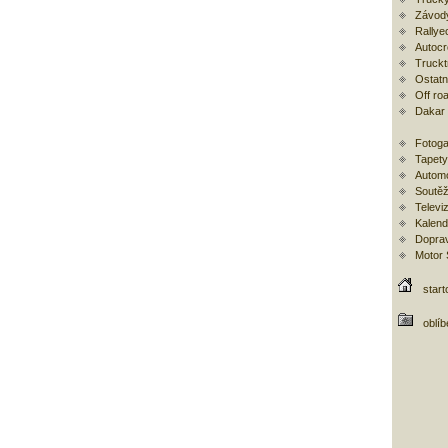
Závod
Rallye
Autoc
Trucktr
Ostatní
Off ro
Dakar
Fotoga
Tapety
Automo
Soutěž
Televi
Kalend
Doprav
Motor
start
oblí