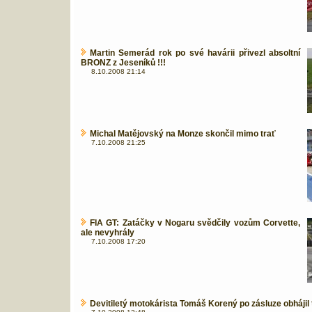
Martin Semerád rok po své havárii přivezl absoltní
BRONZ z Jeseníků !!!
8.10.2008 21:14
Michal Matějovský na Monze skončil mimo trať
7.10.2008 21:25
FIA GT: Zatáčky v Nogaru svědčily vozům Corvette,
ale nevyhrály
7.10.2008 17:20
Devitiletý motokárista Tomáš Korený po zásluze obhájil t