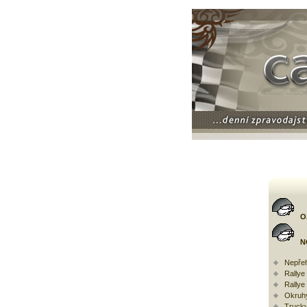
O
N
Nepřeh
Rally
Rallye
Okruh
Trucky