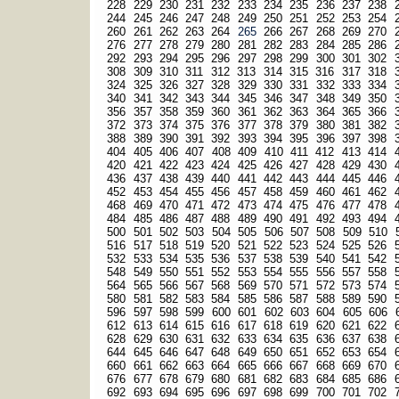
228
229
230
231
232
233
234
235
236
237
238
244
245
246
247
248
249
250
251
252
253
254
260
261
262
263
264
265
266
267
268
269
270
276
277
278
279
280
281
282
283
284
285
286
292
293
294
295
296
297
298
299
300
301
302
308
309
310
311
312
313
314
315
316
317
318
324
325
326
327
328
329
330
331
332
333
334
340
341
342
343
344
345
346
347
348
349
350
356
357
358
359
360
361
362
363
364
365
366
372
373
374
375
376
377
378
379
380
381
382
388
389
390
391
392
393
394
395
396
397
398
404
405
406
407
408
409
410
411
412
413
414
420
421
422
423
424
425
426
427
428
429
430
436
437
438
439
440
441
442
443
444
445
446
452
453
454
455
456
457
458
459
460
461
462
468
469
470
471
472
473
474
475
476
477
478
484
485
486
487
488
489
490
491
492
493
494
500
501
502
503
504
505
506
507
508
509
510
516
517
518
519
520
521
522
523
524
525
526
532
533
534
535
536
537
538
539
540
541
542
548
549
550
551
552
553
554
555
556
557
558
564
565
566
567
568
569
570
571
572
573
574
580
581
582
583
584
585
586
587
588
589
590
596
597
598
599
600
601
602
603
604
605
606
612
613
614
615
616
617
618
619
620
621
622
628
629
630
631
632
633
634
635
636
637
638
644
645
646
647
648
649
650
651
652
653
654
660
661
662
663
664
665
666
667
668
669
670
676
677
678
679
680
681
682
683
684
685
686
692
693
694
695
696
697
698
699
700
701
702