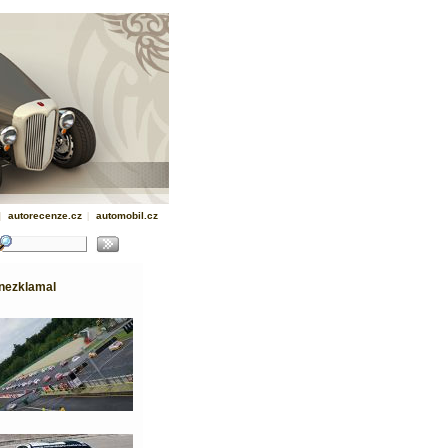
|
autorecenze.cz
|
automobil.cz
nezklamal