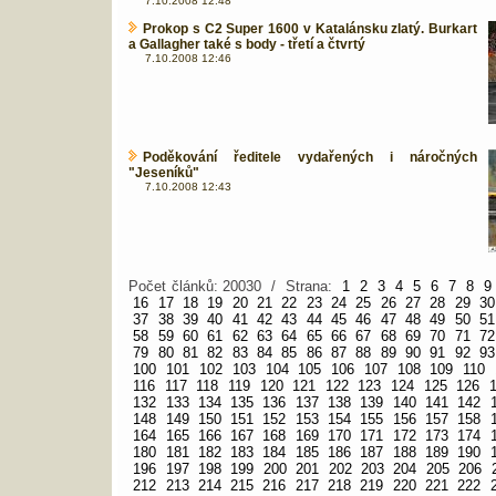
7.10.2008 12:48
Prokop s C2 Super 1600 v Katalánsku zlatý. Burkart
a Gallagher také s body - třetí a čtvrtý
7.10.2008 12:46
Poděkování ředitele vydařených i náročných
"Jeseníků"
7.10.2008 12:43
Počet článků: 20030 / Strana:
1
2
3
4
5
6
7
8
9
16
17
18
19
20
21
22
23
24
25
26
27
28
29
30
37
38
39
40
41
42
43
44
45
46
47
48
49
50
51
58
59
60
61
62
63
64
65
66
67
68
69
70
71
72
79
80
81
82
83
84
85
86
87
88
89
90
91
92
93
100
101
102
103
104
105
106
107
108
109
110
116
117
118
119
120
121
122
123
124
125
126
132
133
134
135
136
137
138
139
140
141
142
148
149
150
151
152
153
154
155
156
157
158
164
165
166
167
168
169
170
171
172
173
174
180
181
182
183
184
185
186
187
188
189
190
196
197
198
199
200
201
202
203
204
205
206
212
213
214
215
216
217
218
219
220
221
222