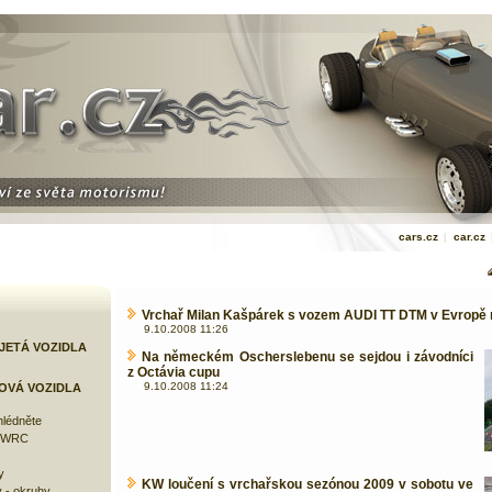
cars.cz
|
car.cz
Vrchař Milan Kašpárek s vozem AUDI TT DTM v Evropě 
9.10.2008 11:26
JETÁ VOZIDLA
Na německém Oscherslebenu se sejdou i závodníci
z Octávia cupu
9.10.2008 11:24
OVÁ VOZIDLA
lédněte
e WRC
y
KW loučení s vrchařskou sezónou 2009 v sobotu ve
 - okruhy