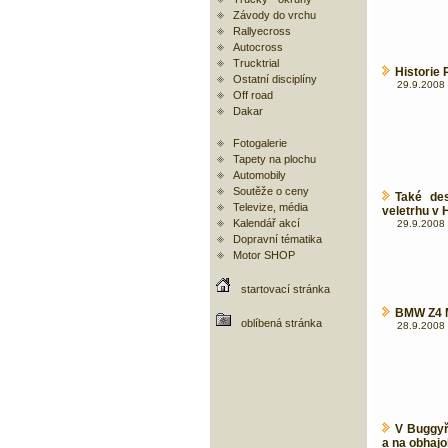
Závody do vrchu
Rallyecross
Autocross
Trucktrial
Historie 
Ostatní disciplíny
29.9.2008 
Off road
Dakar
Fotogalerie
Tapety na plochu
Automobily
Soutěže o ceny
Také de
Televize, média
veletrhu v
Kalendář akcí
29.9.2008 
Dopravní tématika
Motor SHOP
startovací stránka
BMW Z4 M
oblíbená stránka
28.9.2008 
V Buggyř
a na obhaj