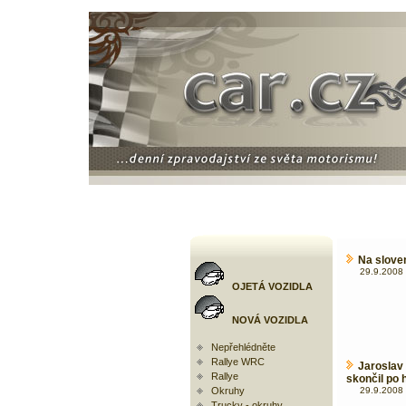
Na sloven
29.9.2008 
OJETÁ VOZIDLA
NOVÁ VOZIDLA
Nepřehlédněte
Rallye WRC
Jaroslav
Rallye
skončil po 
Okruhy
29.9.2008 
Trucky - okruhy