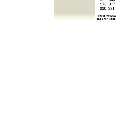
976
977
990
991
© 2008 Webfarm
pas cher
cana