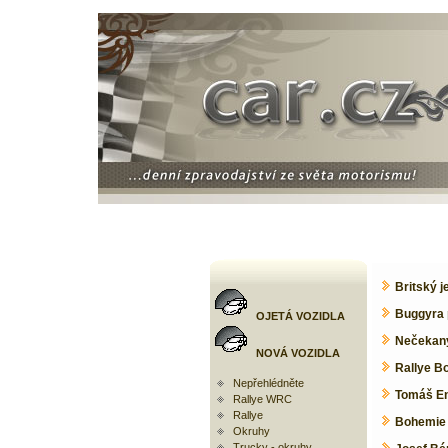
Britský 
Buggyra 
OJETÁ VOZIDLA
Nečekaný
NOVÁ VOZIDLA
Rallye B
Nepřehlédněte
Tomáš En
Rallye WRC
Rallye
Bohemie 
Okruhy
Trucky - okruhy