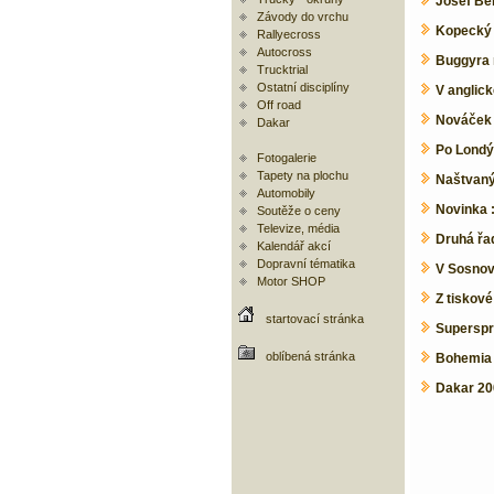
Josef Bér
Závody do vrchu
Kopecký 
Rallyecross
Autocross
Buggyra 
Trucktrial
Ostatní disciplíny
V anglick
Off road
Nováček B
Dakar
Po Londýn
Fotogalerie
Tapety na plochu
Naštvaný
Automobily
Novinka :
Soutěže o ceny
Televize, média
Druhá řa
Kalendář akcí
Dopravní tématika
V Sosnové
Motor SHOP
Z tiskov
startovací stránka
Superspri
oblíbená stránka
Bohemia 
Dakar 20