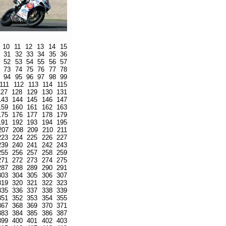
10
11
12
13
14
15
31
32
33
34
35
36
52
53
54
55
56
57
73
74
75
76
77
78
94
95
96
97
98
99
111
112
113
114
115
127
128
129
130
131
143
144
145
146
147
159
160
161
162
163
175
176
177
178
179
191
192
193
194
195
207
208
209
210
211
223
224
225
226
227
239
240
241
242
243
255
256
257
258
259
271
272
273
274
275
287
288
289
290
291
303
304
305
306
307
319
320
321
322
323
335
336
337
338
339
351
352
353
354
355
367
368
369
370
371
383
384
385
386
387
399
400
401
402
403