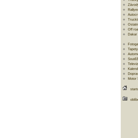
Závod
Rallye
Autoc
Trucktr
Ostatní
Off ro
Dakar
Fotoga
Tapety
Automo
Soutěž
Televi
Kalend
Doprav
Motor
start
oblí