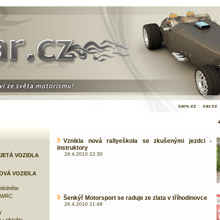
cars.cz
|
car.cz
Vznikla nová rallyeškola se zkušenými jezdci -
instruktory
26.4.2010 22:30
JETÁ VOZIDLA
OVÁ VOZIDLA
lédněte
e WRC
Šenkýř Motorsport se raduje ze zlata v tříhodinovce
26.4.2010 21:48
y
 - okruhy