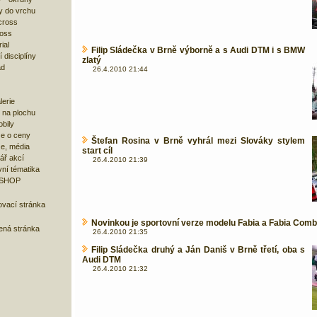
y do vrchu
cross
ross
ial
Filip Sládečka v Brně výborně a s Audi DTM i s BMW
 disciplíny
zlatý
ad
26.4.2010 21:44
lerie
 na plochu
bily
e o ceny
Štefan Rosina v Brně vyhrál mezi Slováky stylem
ze, média
start cíl
ář akcí
26.4.2010 21:39
ní tématika
 SHOP
ovací stránka
Novinkou je sportovní verze modelu Fabia a Fabia Comb
bená stránka
26.4.2010 21:35
Filip Sládečka druhý a Ján Daniš v Brně třetí, oba s
Audi DTM
26.4.2010 21:32