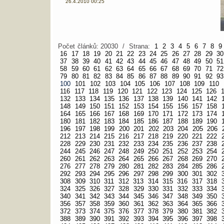
26.4.2010 00:25
Počet článků: 20030 / Strana:
1
2
3
4
5
6
7
8
9
16
17
18
19
20
21
22
23
24
25
26
27
28
29
30
37
38
39
40
41
42
43
44
45
46
47
48
49
50
51
58
59
60
61
62
63
64
65
66
67
68
69
70
71
72
79
80
81
82
83
84
85
86
87
88
89
90
91
92
93
100
101
102
103
104
105
106
107
108
109
110
116
117
118
119
120
121
122
123
124
125
126
132
133
134
135
136
137
138
139
140
141
142
148
149
150
151
152
153
154
155
156
157
158
164
165
166
167
168
169
170
171
172
173
174
180
181
182
183
184
185
186
187
188
189
190
196
197
198
199
200
201
202
203
204
205
206
212
213
214
215
216
217
218
219
220
221
222
228
229
230
231
232
233
234
235
236
237
238
244
245
246
247
248
249
250
251
252
253
254
260
261
262
263
264
265
266
267
268
269
270
276
277
278
279
280
281
282
283
284
285
286
292
293
294
295
296
297
298
299
300
301
302
308
309
310
311
312
313
314
315
316
317
318
324
325
326
327
328
329
330
331
332
333
334
340
341
342
343
344
345
346
347
348
349
350
356
357
358
359
360
361
362
363
364
365
366
372
373
374
375
376
377
378
379
380
381
382
388
389
390
391
392
393
394
395
396
397
398