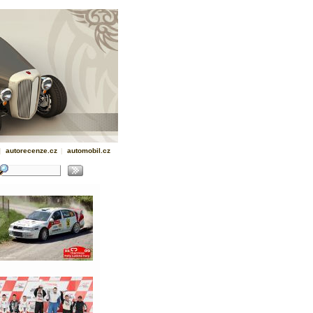
|
autorecenze.cz
|
automobil.cz