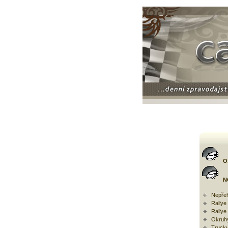
O
N
Nepřeh
Rally
Rallye
Okruh
Trucky