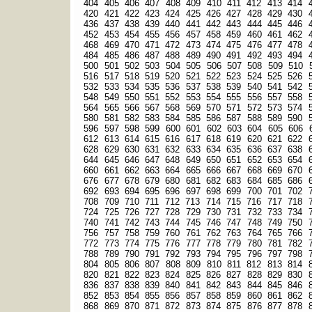
404
405
406
407
408
409
410
411
412
413
414
420
421
422
423
424
425
426
427
428
429
430
436
437
438
439
440
441
442
443
444
445
446
452
453
454
455
456
457
458
459
460
461
462
468
469
470
471
472
473
474
475
476
477
478
484
485
486
487
488
489
490
491
492
493
494
500
501
502
503
504
505
506
507
508
509
510
516
517
518
519
520
521
522
523
524
525
526
532
533
534
535
536
537
538
539
540
541
542
548
549
550
551
552
553
554
555
556
557
558
564
565
566
567
568
569
570
571
572
573
574
580
581
582
583
584
585
586
587
588
589
590
596
597
598
599
600
601
602
603
604
605
606
612
613
614
615
616
617
618
619
620
621
622
628
629
630
631
632
633
634
635
636
637
638
644
645
646
647
648
649
650
651
652
653
654
660
661
662
663
664
665
666
667
668
669
670
676
677
678
679
680
681
682
683
684
685
686
692
693
694
695
696
697
698
699
700
701
702
708
709
710
711
712
713
714
715
716
717
718
724
725
726
727
728
729
730
731
732
733
734
740
741
742
743
744
745
746
747
748
749
750
756
757
758
759
760
761
762
763
764
765
766
772
773
774
775
776
777
778
779
780
781
782
788
789
790
791
792
793
794
795
796
797
798
804
805
806
807
808
809
810
811
812
813
814
820
821
822
823
824
825
826
827
828
829
830
836
837
838
839
840
841
842
843
844
845
846
852
853
854
855
856
857
858
859
860
861
862
868
869
870
871
872
873
874
875
876
877
878