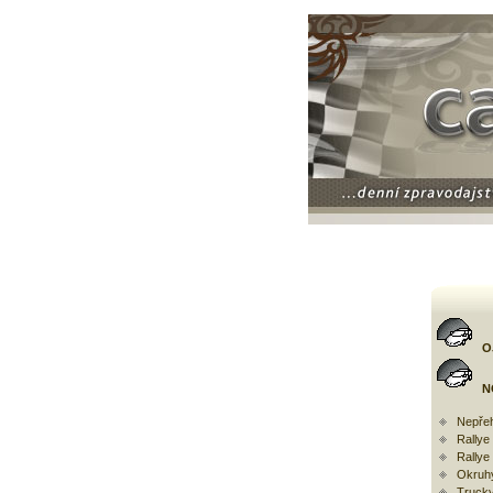
O
N
Nepřeh
Rally
Rallye
Okruh
Trucky