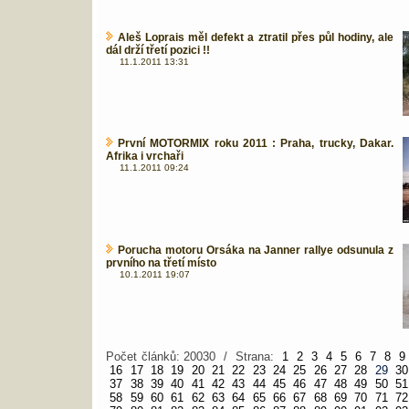
Aleš Loprais měl defekt a ztratil přes půl hodiny, ale
dál drží třetí pozici !!
11.1.2011 13:31
První MOTORMIX roku 2011 : Praha, trucky, Dakar.
Afrika i vrchaři
11.1.2011 09:24
Porucha motoru Orsáka na Janner rallye odsunula z
prvního na třetí místo
10.1.2011 19:07
Počet článků: 20030 / Strana:
1
2
3
4
5
6
7
8
9
16
17
18
19
20
21
22
23
24
25
26
27
28
29
30
37
38
39
40
41
42
43
44
45
46
47
48
49
50
51
58
59
60
61
62
63
64
65
66
67
68
69
70
71
72