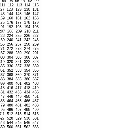
94
95
96
97
98
99
111
112
113
114
115
127
128
129
130
131
143
144
145
146
147
159
160
161
162
163
175
176
177
178
179
191
192
193
194
195
207
208
209
210
211
223
224
225
226
227
239
240
241
242
243
255
256
257
258
259
271
272
273
274
275
287
288
289
290
291
303
304
305
306
307
319
320
321
322
323
335
336
337
338
339
351
352
353
354
355
367
368
369
370
371
383
384
385
386
387
399
400
401
402
403
415
416
417
418
419
431
432
433
434
435
447
448
449
450
451
463
464
465
466
467
479
480
481
482
483
495
496
497
498
499
511
512
513
514
515
527
528
529
530
531
543
544
545
546
547
559
560
561
562
563