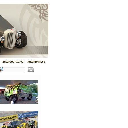
|
autorecenze.cz
|
automobil.cz