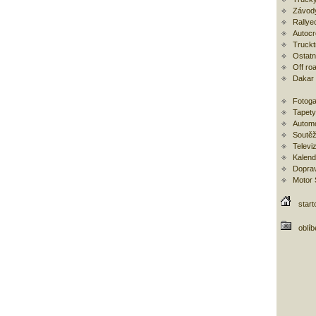
Závod
Rallye
Autoc
Trucktr
Ostatní
Off ro
Dakar
Fotoga
Tapety
Automo
Soutěž
Televi
Kalend
Doprav
Motor
start
oblí