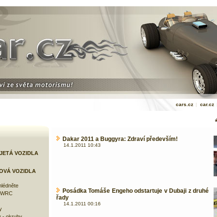
cars.cz
|
car.cz
Dakar 2011 a Buggyra: Zdraví především!
14.1.2011 10:43
JETÁ VOZIDLA
OVÁ VOZIDLA
lédněte
Posádka Tomáše Engeho odstartuje v Dubaji z druhé
e WRC
řady
14.1.2011 00:16
y
 - okruhy