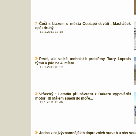
Češi s Liazem u města Copiapó devátí , Macháček
opět druhý
12.1.2011 13:18
První, ale velké technické problémy Tatry Loprais
týmu a pád na 4. místo
12.1.2011 00:22
Vršecký : Letadlu při návratu z Dakaru vypověděl
motor !!!! Málem spadli do moře...
11.1.2011 15:46
Jedna z nejvýznamnějších dopravních staveb u nás sou