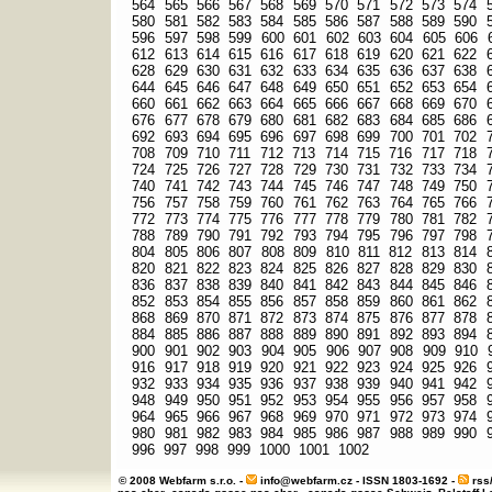
564
565
566
567
568
569
570
571
572
573
574
580
581
582
583
584
585
586
587
588
589
590
596
597
598
599
600
601
602
603
604
605
606
612
613
614
615
616
617
618
619
620
621
622
628
629
630
631
632
633
634
635
636
637
638
644
645
646
647
648
649
650
651
652
653
654
660
661
662
663
664
665
666
667
668
669
670
676
677
678
679
680
681
682
683
684
685
686
692
693
694
695
696
697
698
699
700
701
702
708
709
710
711
712
713
714
715
716
717
718
724
725
726
727
728
729
730
731
732
733
734
740
741
742
743
744
745
746
747
748
749
750
756
757
758
759
760
761
762
763
764
765
766
772
773
774
775
776
777
778
779
780
781
782
788
789
790
791
792
793
794
795
796
797
798
804
805
806
807
808
809
810
811
812
813
814
820
821
822
823
824
825
826
827
828
829
830
836
837
838
839
840
841
842
843
844
845
846
852
853
854
855
856
857
858
859
860
861
862
868
869
870
871
872
873
874
875
876
877
878
884
885
886
887
888
889
890
891
892
893
894
900
901
902
903
904
905
906
907
908
909
910
916
917
918
919
920
921
922
923
924
925
926
932
933
934
935
936
937
938
939
940
941
942
948
949
950
951
952
953
954
955
956
957
958
964
965
966
967
968
969
970
971
972
973
974
980
981
982
983
984
985
986
987
988
989
990
996
997
998
999
1000
1001
1002
© 2008 Webfarm s.r.o. -
info@webfarm.cz
- ISSN 1803-1692 -
rss