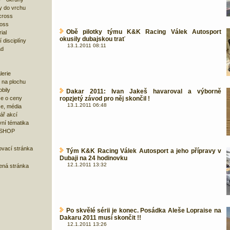
y do vrchu
cross
ross
Obě pilotky týmu K&K Racing Válek Autosport
ial
okusily dubajskou trať
 disciplíny
13.1.2011 08:11
ad
lerie
 na plochu
bily
Dakar 2011: Ivan Jakeš havaroval a výborně
e o ceny
ropzjetý závod pro něj skončil !
13.1.2011 06:48
ze, média
ář akcí
ní tématika
 SHOP
ovací stránka
Tým K&K Racing Válek Autosport a jeho přípravy v
Dubaji na 24 hodinovku
12.1.2011 13:32
bená stránka
Po skvělé sérii je konec. Posádka Aleše Lopraise na
Dakaru 2011 musí skončit !!
12.1.2011 13:26