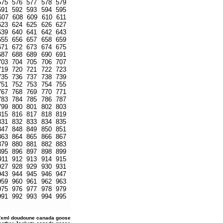
575
576
577
578
579
591
592
593
594
595
607
608
609
610
611
623
624
625
626
627
639
640
641
642
643
655
656
657
658
659
671
672
673
674
675
687
688
689
690
691
703
704
705
706
707
719
720
721
722
723
735
736
737
738
739
751
752
753
754
755
767
768
769
770
771
783
784
785
786
787
799
800
801
802
803
815
816
817
818
819
831
832
833
834
835
847
848
849
850
851
863
864
865
866
867
879
880
881
882
883
895
896
897
898
899
911
912
913
914
915
927
928
929
930
931
943
944
945
946
947
959
960
961
962
963
975
976
977
978
979
991
992
993
994
995
/xml
doudoune canada goose