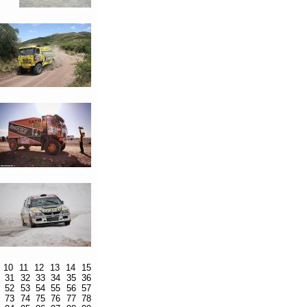
10
11
12
13
14
15
31
32
33
34
35
36
52
53
54
55
56
57
73
74
75
76
77
78