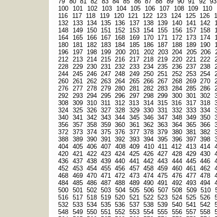
79
80
81
82
83
84
85
86
87
88
89
90
91
92
93
100
101
102
103
104
105
106
107
108
109
110
116
117
118
119
120
121
122
123
124
125
126
132
133
134
135
136
137
138
139
140
141
142
148
149
150
151
152
153
154
155
156
157
158
164
165
166
167
168
169
170
171
172
173
174
180
181
182
183
184
185
186
187
188
189
190
196
197
198
199
200
201
202
203
204
205
206
212
213
214
215
216
217
218
219
220
221
222
228
229
230
231
232
233
234
235
236
237
238
244
245
246
247
248
249
250
251
252
253
254
260
261
262
263
264
265
266
267
268
269
270
276
277
278
279
280
281
282
283
284
285
286
292
293
294
295
296
297
298
299
300
301
302
308
309
310
311
312
313
314
315
316
317
318
324
325
326
327
328
329
330
331
332
333
334
340
341
342
343
344
345
346
347
348
349
350
356
357
358
359
360
361
362
363
364
365
366
372
373
374
375
376
377
378
379
380
381
382
388
389
390
391
392
393
394
395
396
397
398
404
405
406
407
408
409
410
411
412
413
414
420
421
422
423
424
425
426
427
428
429
430
436
437
438
439
440
441
442
443
444
445
446
452
453
454
455
456
457
458
459
460
461
462
468
469
470
471
472
473
474
475
476
477
478
484
485
486
487
488
489
490
491
492
493
494
500
501
502
503
504
505
506
507
508
509
510
516
517
518
519
520
521
522
523
524
525
526
532
533
534
535
536
537
538
539
540
541
542
548
549
550
551
552
553
554
555
556
557
558