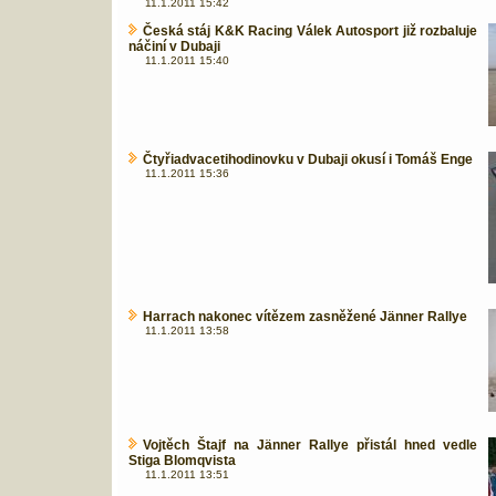
11.1.2011 15:42
Česká stáj K&K Racing Válek Autosport již rozbaluje
náčiní v Dubaji
11.1.2011 15:40
Čtyřiadvacetihodinovku v Dubaji okusí i Tomáš Enge
11.1.2011 15:36
Harrach nakonec vítězem zasněžené Jänner Rallye
11.1.2011 13:58
Vojtěch Štajf na Jänner Rallye přistál hned vedle
Stiga Blomqvista
11.1.2011 13:51