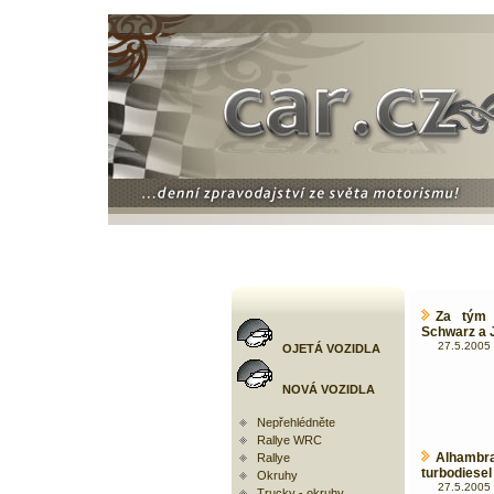
Za tým 
Schwarz a 
27.5.2005 
OJETÁ VOZIDLA
NOVÁ VOZIDLA
Nepřehlédněte
Rallye WRC
Alhambra
Rallye
turbodiesel
Okruhy
27.5.2005 
Trucky - okruhy