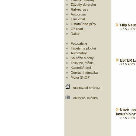
Závody do vrchu
Rallyecross
Autocross
Trucktrial
Ostatní disciplíny
Filip Ne
Off road
27.5.2005 
Dakar
Fotogalerie
Tapety na plochu
Automobily
Soutěže o ceny
ESTER L
Televize, média
27.5.2005 
Kalendář akcí
Dopravní tématika
Motor SHOP
startovací stránka
oblíbená stránka
Nové pne
luxusní voz
27.5.2005 