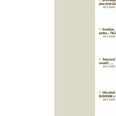
Březolup
plochodrážn
26.5.2005 
Doufám, 
palbu... ří
26.5.2005 
Televizn
soutěž ….
26.5.2005 
Oficiál
BOHEMII s 
26.5.2005 