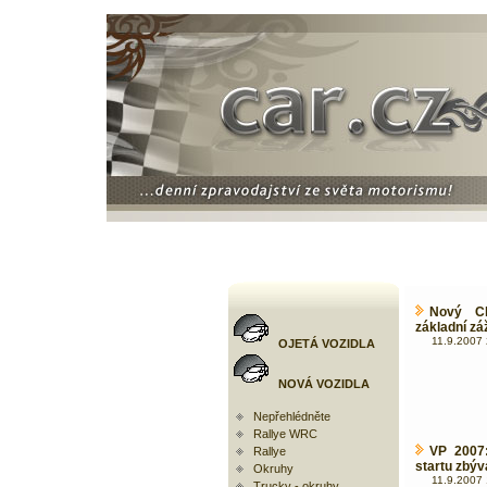
Nový Ch
základní z
11.9.2007 
OJETÁ VOZIDLA
NOVÁ VOZIDLA
Nepřehlédněte
Rallye WRC
VP 2007:
Rallye
startu zbýva
Okruhy
11.9.2007 
Trucky - okruhy