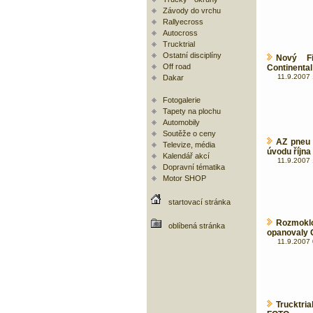
Závody do vrchu
Rallyecross
Autocross
Trucktrial
Ostatní disciplíny
Nový F
Off road
Continental
11.9.2007 
Dakar
Fotogalerie
Tapety na plochu
Automobily
Soutěže o ceny
AZ pneu 
Televize, média
úvodu října 
Kalendář akcí
11.9.2007 
Dopravní tématika
Motor SHOP
startovací stránka
Rozmokl
oblíbená stránka
opanovaly 
11.9.2007 
Trucktria