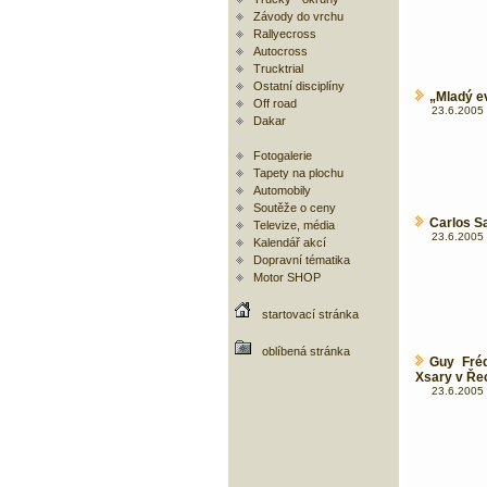
Závody do vrchu
Rallyecross
Autocross
Trucktrial
Ostatní disciplíny
„Mladý e
Off road
23.6.2005 
Dakar
Fotogalerie
Tapety na plochu
Automobily
Soutěže o ceny
Carlos S
Televize, média
23.6.2005 
Kalendář akcí
Dopravní tématika
Motor SHOP
startovací stránka
oblíbená stránka
Guy Fré
Xsary v Ře
23.6.2005 