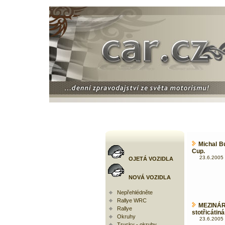
Michal B
Cup.
23.6.2005 
OJETÁ VOZIDLA
NOVÁ VOZIDLA
Nepřehlédněte
Rallye WRC
MEZINÁR
Rallye
stotřicátin
Okruhy
23.6.2005 
Trucky - okruhy