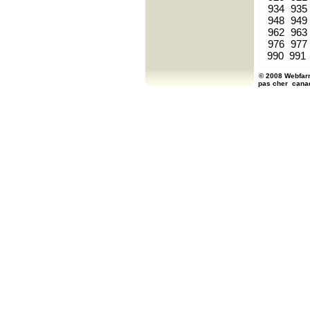
934
935
948
949
962
963
976
977
990
991
© 2008 Webfarm
pas cher
cana