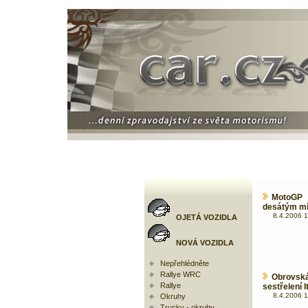
MotoGP 
desátým mí
8.4.2006 1
OJETÁ VOZIDLA
NOVÁ VOZIDLA
Nepřehlédněte
Rallye WRC
Obrovsk
Rallye
sestřelení 
8.4.2006 1
Okruhy
Trucky - okruhy