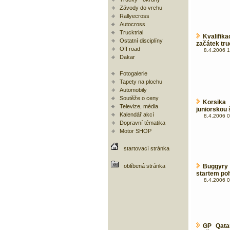
Závody do vrchu
Rallyecross
Autocross
Trucktrial
Kvalifik
Ostatní disciplíny
začátek tr
Off road
8.4.2006 1
Dakar
Fotogalerie
Tapety na plochu
Automobily
Soutěže o ceny
Korsika
Televize, média
juniorskou 
Kalendář akcí
8.4.2006 0
Dopravní tématika
Motor SHOP
startovací stránka
oblíbená stránka
Buggyry 
startem po
8.4.2006 0
GP Qata