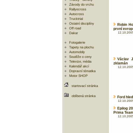
Závody do vrchu
Rallyecross
Autocross
Trucktrial
Ostatní disciplíny
Robin Ho
Off road
první evro
12.10.2005
Dakar
Fotogalerie
Tapety na plochu
Automobily
Soutěže o ceny
Václav 
Televize, média
zklamán
Kalendář akcí
12.10.2005
Dopravní tématika
Motor SHOP
startovací stránka
oblíbená stránka
Ford hled
12.10.2005
Epilog 2
Prima Tea
12.10.2005