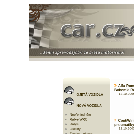
Alfa Rom
Bohemia R
12.10.2005
OJETÁ VOZIDLA
NOVÁ VOZIDLA
Nepřehlédněte
Rallye WRC
ContiWi
Rallye
pneumatik
12.10.2005
Okruhy
Trucky - okruhy