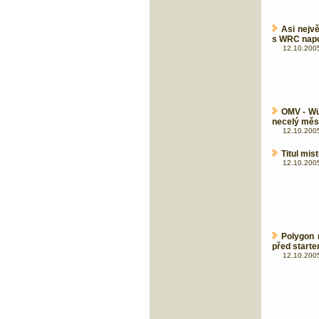
Asi nejvě
s WRC nap
12.10.2005
OMV - Wür
necelý měs
12.10.2005
Titul mis
12.10.2005
Polygon
před start
12.10.2005