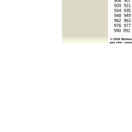
906
907
920
921
934
935
948
949
962
963
976
977
990
991
© 2008 Webfarm
pas cher
cana