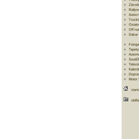
Závod
Rallye
Autoc
Trucktr
Ostatní
Off ro
Dakar
Fotoga
Tapety
Automo
Soutěž
Televi
Kalend
Doprav
Motor
start
oblí