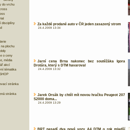
y do vrchu
cross
ross
ial
 disciplíny
Za každé prodané auto v ČR jeden zasazený strom
ad
24.4.2009 13:34
lerie
 na plochu
bily
e o ceny
ze, média
Jarní cena Brna nakonec bez soutěžáka Igora
ář akcí
Drotára, který s DTM havaroval
24.4.2009 13:32
ní tématika
 SHOP
ovací stránka
bená stránka
Jarek Orsák by chtěl mít novou hračku Peugeot 207
S2000 doma...
24.4.2009 13:29
BRT nasadí dva nové vozy A4 DTM o rok mladší