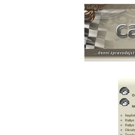
O
N
Nepřeh
Rally
Rallye
Okruh
Trucky