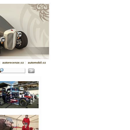
|
autorecenze.cz
|
automobil.cz