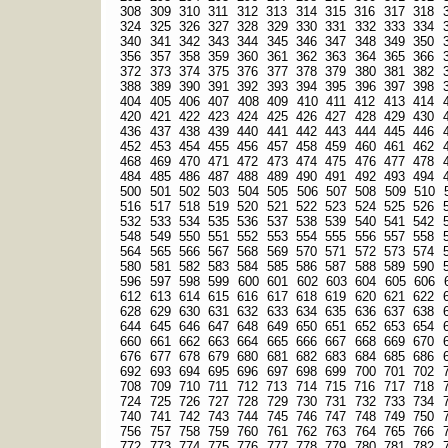
308
309
310
311
312
313
314
315
316
317
318
324
325
326
327
328
329
330
331
332
333
334
340
341
342
343
344
345
346
347
348
349
350
356
357
358
359
360
361
362
363
364
365
366
372
373
374
375
376
377
378
379
380
381
382
388
389
390
391
392
393
394
395
396
397
398
404
405
406
407
408
409
410
411
412
413
414
420
421
422
423
424
425
426
427
428
429
430
436
437
438
439
440
441
442
443
444
445
446
452
453
454
455
456
457
458
459
460
461
462
468
469
470
471
472
473
474
475
476
477
478
484
485
486
487
488
489
490
491
492
493
494
500
501
502
503
504
505
506
507
508
509
510
516
517
518
519
520
521
522
523
524
525
526
532
533
534
535
536
537
538
539
540
541
542
548
549
550
551
552
553
554
555
556
557
558
564
565
566
567
568
569
570
571
572
573
574
580
581
582
583
584
585
586
587
588
589
590
596
597
598
599
600
601
602
603
604
605
606
612
613
614
615
616
617
618
619
620
621
622
628
629
630
631
632
633
634
635
636
637
638
644
645
646
647
648
649
650
651
652
653
654
660
661
662
663
664
665
666
667
668
669
670
676
677
678
679
680
681
682
683
684
685
686
692
693
694
695
696
697
698
699
700
701
702
708
709
710
711
712
713
714
715
716
717
718
724
725
726
727
728
729
730
731
732
733
734
740
741
742
743
744
745
746
747
748
749
750
756
757
758
759
760
761
762
763
764
765
766
772
773
774
775
776
777
778
779
780
781
782