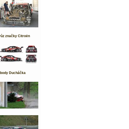
vůz značky Citroën
4 body Ducháčka