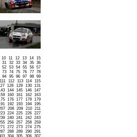
10
11
12
13
14
15
31
32
33
34
35
36
52
53
54
55
56
57
73
74
75
76
77
78
94
95
96
97
98
99
111
112
113
114
115
127
128
129
130
131
143
144
145
146
147
159
160
161
162
163
175
176
177
178
179
191
192
193
194
195
207
208
209
210
211
223
224
225
226
227
239
240
241
242
243
255
256
257
258
259
271
272
273
274
275
287
288
289
290
291
303
304
305
306
307