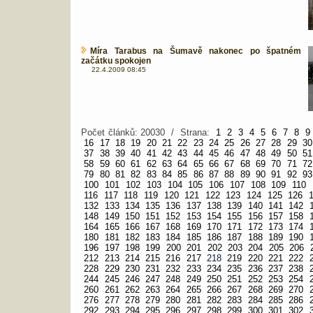
Míra Tarabus na Šumavě nakonec po špatném
začátku spokojen
22.4.2009 08:45
Počet článků: 20030 / Strana:
1
2
3
4
5
6
7
8
9
16
17
18
19
20
21
22
23
24
25
26
27
28
29
30
37
38
39
40
41
42
43
44
45
46
47
48
49
50
51
58
59
60
61
62
63
64
65
66
67
68
69
70
71
72
79
80
81
82
83
84
85
86
87
88
89
90
91
92
93
100
101
102
103
104
105
106
107
108
109
110
116
117
118
119
120
121
122
123
124
125
126
132
133
134
135
136
137
138
139
140
141
142
148
149
150
151
152
153
154
155
156
157
158
164
165
166
167
168
169
170
171
172
173
174
180
181
182
183
184
185
186
187
188
189
190
196
197
198
199
200
201
202
203
204
205
206
212
213
214
215
216
217
218
219
220
221
222
228
229
230
231
232
233
234
235
236
237
238
244
245
246
247
248
249
250
251
252
253
254
260
261
262
263
264
265
266
267
268
269
270
276
277
278
279
280
281
282
283
284
285
286
292
293
294
295
296
297
298
299
300
301
302