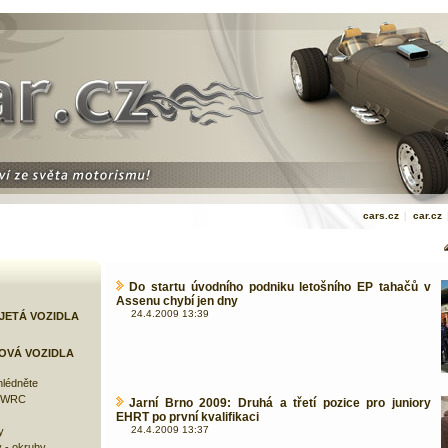
cars.cz
|
car.cz
Do startu úvodního podniku letošního EP tahačů v
Assenu chybí jen dny
24.4.2009 13:39
JETÁ VOZIDLA
OVÁ VOZIDLA
lédněte
e WRC
Jarní Brno 2009: Druhá a třetí pozice pro juniory
EHRT po první kvalifikaci
24.4.2009 13:37
y
 - okruhy