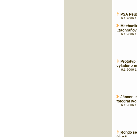
PSA Peuge
6.1.2006 1
Mechan
„zachraňova
6.1.2006 1
Prototyp
vyladěn z 
6.1.2006 1
Jänner r
fotograf Iv
6.1.2006 1
Rondo se 
účastí.