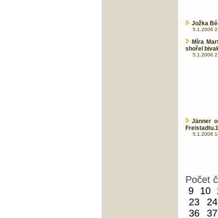
Jožka Bér
5.1.2006 2
Míra Mar
shořel biva
5.1.2006 2
Jänner o
Freistadtu.
5.1.2006 1
Počet 
9
10
23
24
36
37