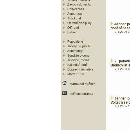
Závody do vrchu
Rallyecross
Autocross
Trucktrial
Ostatní disciplíny
Jänner po
Off road
dohání nasa
7.1.2006 1
Dakar
Fotogalerie
Tapety na plochu
Automobily
Soutěže o ceny
Televize, média
V polovi
Kalendář akcí
Blomqvist st
7.1.2006 0
Dopravní tématika
Motor SHOP
startovací stránka
oblíbená stránka
Jänner p
Vojtěch se 
6.1.2006 1