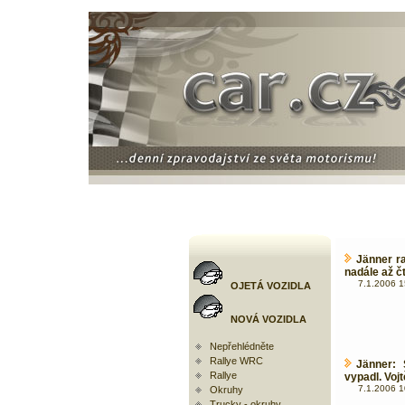
Jänner ra
nadále až čt
7.1.2006 1
OJETÁ VOZIDLA
NOVÁ VOZIDLA
Nepřehlédněte
Rallye WRC
Jänner: 
Rallye
vypadl. Vojt
7.1.2006 1
Okruhy
Trucky - okruhy