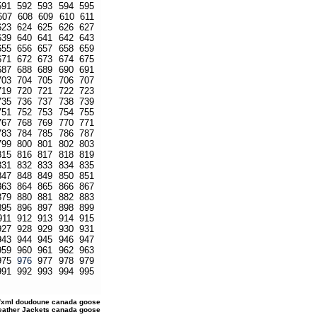
591
592
593
594
595
607
608
609
610
611
623
624
625
626
627
639
640
641
642
643
655
656
657
658
659
671
672
673
674
675
687
688
689
690
691
703
704
705
706
707
719
720
721
722
723
735
736
737
738
739
751
752
753
754
755
767
768
769
770
771
783
784
785
786
787
799
800
801
802
803
815
816
817
818
819
831
832
833
834
835
847
848
849
850
851
863
864
865
866
867
879
880
881
882
883
895
896
897
898
899
911
912
913
914
915
927
928
929
930
931
943
944
945
946
947
959
960
961
962
963
975
976
977
978
979
991
992
993
994
995
/xml
doudoune canada goose
Leather Jackets
canada goose