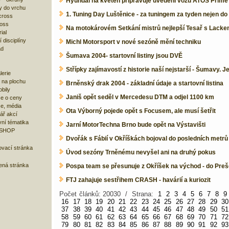
Hyundai na květen připravuje uvedení vozu ATOS Prime
y do vrchu
1. Tuning Day Luštěnice - za tuningem za tyden nejen do
cross
ross
Na motokárovém Setkání mistrů nejlepší Tesař s Lack
ial
 disciplíny
Michl Motorsport v nové sezóně mění techniku
ad
Šumava 2004- startovní listiny jsou DVĚ
Střípky zajímavostí z historie naší nejstarší - Šumavy. J
lerie
 na plochu
Brněnský drak 2004 - základní údaje a startovní listina
bily
Janiš opět seděl v Mercedesu DTM a odjel 1100 km
e o ceny
ze, média
Ota Výborný pojede opět s Focusem, ale musí šetřit
ář akcí
ní tématika
Jarní MotorTechna Brno bude opět na Výstavišti
 SHOP
Dvořák s Fábií v Okříškách bojoval do posledních metrů
ovací stránka
Úvod sezóny Trněnému nevyšel ani na druhý pokus
bená stránka
Pospa team se přesunuje z Okříšek na východ - do Pre
FTJ zahajuje sestřihem CRASH - havárií a kuriozit
Počet článků: 20030 / Strana:
1
2
3
4
5
6
7
8
9
16
17
18
19
20
21
22
23
24
25
26
27
28
29
30
37
38
39
40
41
42
43
44
45
46
47
48
49
50
51
58
59
60
61
62
63
64
65
66
67
68
69
70
71
72
79
80
81
82
83
84
85
86
87
88
89
90
91
92
93