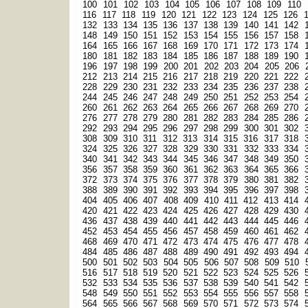
100
101
102
103
104
105
106
107
108
109
110
116
117
118
119
120
121
122
123
124
125
126
132
133
134
135
136
137
138
139
140
141
142
148
149
150
151
152
153
154
155
156
157
158
164
165
166
167
168
169
170
171
172
173
174
180
181
182
183
184
185
186
187
188
189
190
196
197
198
199
200
201
202
203
204
205
206
212
213
214
215
216
217
218
219
220
221
222
228
229
230
231
232
233
234
235
236
237
238
244
245
246
247
248
249
250
251
252
253
254
260
261
262
263
264
265
266
267
268
269
270
276
277
278
279
280
281
282
283
284
285
286
292
293
294
295
296
297
298
299
300
301
302
308
309
310
311
312
313
314
315
316
317
318
324
325
326
327
328
329
330
331
332
333
334
340
341
342
343
344
345
346
347
348
349
350
356
357
358
359
360
361
362
363
364
365
366
372
373
374
375
376
377
378
379
380
381
382
388
389
390
391
392
393
394
395
396
397
398
404
405
406
407
408
409
410
411
412
413
414
420
421
422
423
424
425
426
427
428
429
430
436
437
438
439
440
441
442
443
444
445
446
452
453
454
455
456
457
458
459
460
461
462
468
469
470
471
472
473
474
475
476
477
478
484
485
486
487
488
489
490
491
492
493
494
500
501
502
503
504
505
506
507
508
509
510
516
517
518
519
520
521
522
523
524
525
526
532
533
534
535
536
537
538
539
540
541
542
548
549
550
551
552
553
554
555
556
557
558
564
565
566
567
568
569
570
571
572
573
574