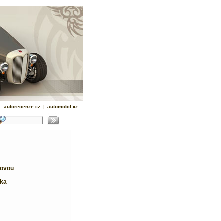
|
autorecenze.cz
|
automobil.cz
covou
vka