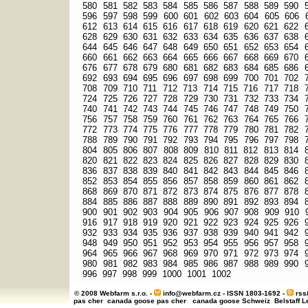
580
581
582
583
584
585
586
587
588
589
590
596
597
598
599
600
601
602
603
604
605
606
612
613
614
615
616
617
618
619
620
621
622
628
629
630
631
632
633
634
635
636
637
638
644
645
646
647
648
649
650
651
652
653
654
660
661
662
663
664
665
666
667
668
669
670
676
677
678
679
680
681
682
683
684
685
686
692
693
694
695
696
697
698
699
700
701
702
708
709
710
711
712
713
714
715
716
717
718
724
725
726
727
728
729
730
731
732
733
734
740
741
742
743
744
745
746
747
748
749
750
756
757
758
759
760
761
762
763
764
765
766
772
773
774
775
776
777
778
779
780
781
782
788
789
790
791
792
793
794
795
796
797
798
804
805
806
807
808
809
810
811
812
813
814
820
821
822
823
824
825
826
827
828
829
830
836
837
838
839
840
841
842
843
844
845
846
852
853
854
855
856
857
858
859
860
861
862
868
869
870
871
872
873
874
875
876
877
878
884
885
886
887
888
889
890
891
892
893
894
900
901
902
903
904
905
906
907
908
909
910
916
917
918
919
920
921
922
923
924
925
926
932
933
934
935
936
937
938
939
940
941
942
948
949
950
951
952
953
954
955
956
957
958
964
965
966
967
968
969
970
971
972
973
974
980
981
982
983
984
985
986
987
988
989
990
996
997
998
999
1000
1001
1002
© 2008 Webfarm s.r.o. -
info@webfarm.cz
- ISSN 1803-1692 -
rss
pas cher
canada goose pas cher
canada goose Schweiz
Belstaff 