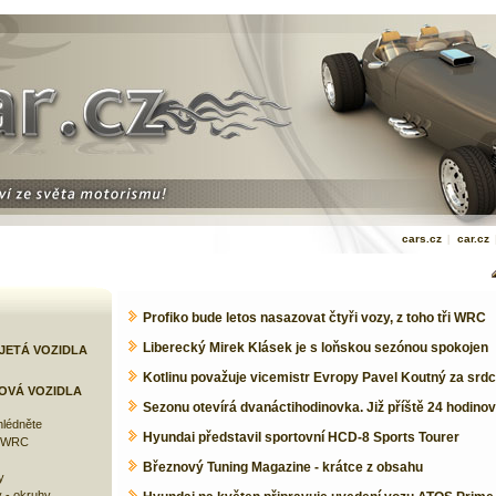
cars.cz
|
car.cz
Profiko bude letos nasazovat čtyři vozy, z toho tři WRC
Liberecký Mirek Klásek je s loňskou sezónou spokojen
JETÁ VOZIDLA
Kotlinu považuje vicemistr Evropy Pavel Koutný za srd
OVÁ VOZIDLA
Sezonu otevírá dvanáctihodinovka. Již příště 24 hodino
lédněte
Hyundai představil sportovní HCD-8 Sports Tourer
e WRC
Březnový Tuning Magazine - krátce z obsahu
y
 - okruhy