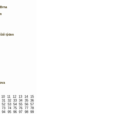
 Brna
em
eště týden
šova
10
11
12
13
14
15
31
32
33
34
35
36
52
53
54
55
56
57
73
74
75
76
77
78
94
95
96
97
98
99