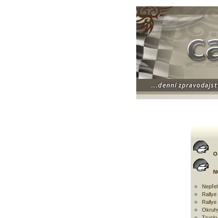
O
N
Nepřeh
Rally
Rallye
Okruh
Trucky