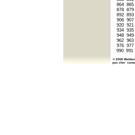
864
865
878
879
892
893
906
907
920
921
934
935
948
949
962
963
976
977
990
991
© 2008 Webfarm
pas cher
cana