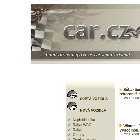
Sébasti
rekordní 5.
28.1.2008 
OJETÁ VOZIDLA
NOVÁ VOZIDLA
Nepřehlédněte
Rallye WRC
Winter 
Rallye
Vysočinou, 
27.1.2008 
Okruhy
Trucky - okruhy