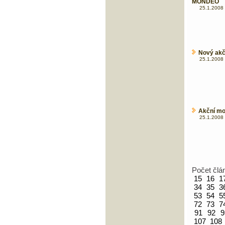
MONDEO
25.1.2008 
Nový akč
25.1.2008 
Akční mo
25.1.2008 
Počet člá
15
16
1
34
35
3
53
54
5
72
73
7
91
92
9
107
108