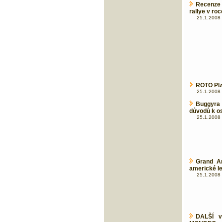
Recenze 
rallye v ro
25.1.2008 
ROTO Plz
25.1.2008 
Buggyra
důvodů k o
25.1.2008 
Grand A
americké l
25.1.2008 
DALŠÍ v