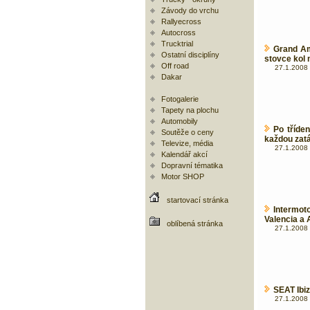
Závody do vrchu
Rallyecross
Autocross
Trucktrial
Grand Am
Ostatní disciplíny
stovce kol 
Off road
27.1.2008 
Dakar
Fotogalerie
Tapety na plochu
Automobily
Po tříde
Soutěže o ceny
každou zat
Televize, média
27.1.2008 
Kalendář akcí
Dopravní tématika
Motor SHOP
startovací stránka
Intermo
Valencia a 
oblíbená stránka
27.1.2008 
SEAT Ibi
27.1.2008 