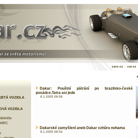
cars.cz
|
car.cz
Dakar: Pouštní pátrání po brazilsko-české
posádce.Tatra asi jede
8.1.2005 09:58
JETÁ VOZIDLA
OVÁ VOZIDLA
lédněte
e WRC
Dakarské zamyšlení aneb Dakar vzhůru nohama
8.1.2005 09:54
y
 - okruhy