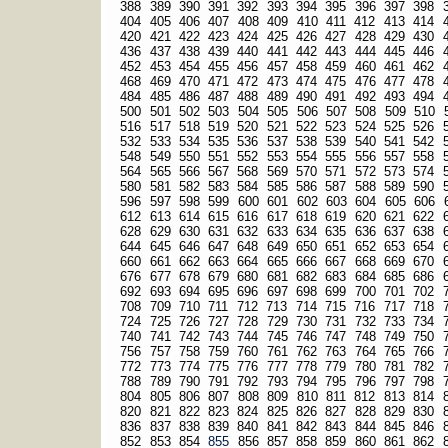
388
389
390
391
392
393
394
395
396
397
398
404
405
406
407
408
409
410
411
412
413
414
420
421
422
423
424
425
426
427
428
429
430
436
437
438
439
440
441
442
443
444
445
446
452
453
454
455
456
457
458
459
460
461
462
468
469
470
471
472
473
474
475
476
477
478
484
485
486
487
488
489
490
491
492
493
494
500
501
502
503
504
505
506
507
508
509
510
516
517
518
519
520
521
522
523
524
525
526
532
533
534
535
536
537
538
539
540
541
542
548
549
550
551
552
553
554
555
556
557
558
564
565
566
567
568
569
570
571
572
573
574
580
581
582
583
584
585
586
587
588
589
590
596
597
598
599
600
601
602
603
604
605
606
612
613
614
615
616
617
618
619
620
621
622
628
629
630
631
632
633
634
635
636
637
638
644
645
646
647
648
649
650
651
652
653
654
660
661
662
663
664
665
666
667
668
669
670
676
677
678
679
680
681
682
683
684
685
686
692
693
694
695
696
697
698
699
700
701
702
708
709
710
711
712
713
714
715
716
717
718
724
725
726
727
728
729
730
731
732
733
734
740
741
742
743
744
745
746
747
748
749
750
756
757
758
759
760
761
762
763
764
765
766
772
773
774
775
776
777
778
779
780
781
782
788
789
790
791
792
793
794
795
796
797
798
804
805
806
807
808
809
810
811
812
813
814
820
821
822
823
824
825
826
827
828
829
830
836
837
838
839
840
841
842
843
844
845
846
852
853
854
855
856
857
858
859
860
861
862