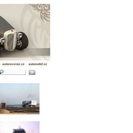
|
autorecenze.cz
|
automobil.cz