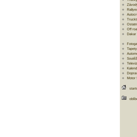
Závod
Rallye
Autoc
Trucktr
Ostatní
Off ro
Dakar
Fotoga
Tapety
Automo
Soutěž
Televi
Kalend
Doprav
Motor
start
oblí