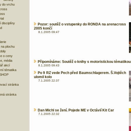
y do vrchu
cross
ross
ial
 disciplíny
Pozor: soutěž o vstupenky do RONDA na arenacross
ad
2005 končí
8.1.2005 09:47
lerie
 na plochu
bily
e o ceny
ze, média
Připomínáme: Soutěž o knihy s motoristickou tématikou
ář akcí
8.1.2005 09:43
ní tématika
Po 9 RZ vede Pech před Baumschlagerem. Š.Vojtěch
 SHOP
ulomil kolo
7.1.2005 22:37
ovací stránka
bená stránka
Dan Michl se žení. Pojede ME v Octávií Kit Car
7.1.2005 22:32