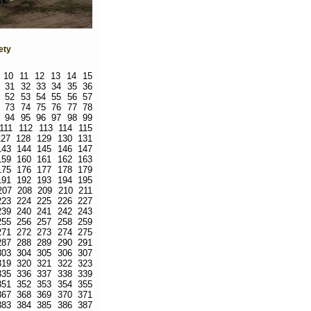
ety
10
11
12
13
14
15
31
32
33
34
35
36
52
53
54
55
56
57
73
74
75
76
77
78
94
95
96
97
98
99
111
112
113
114
115
127
128
129
130
131
143
144
145
146
147
159
160
161
162
163
175
176
177
178
179
191
192
193
194
195
207
208
209
210
211
223
224
225
226
227
239
240
241
242
243
255
256
257
258
259
271
272
273
274
275
287
288
289
290
291
303
304
305
306
307
319
320
321
322
323
335
336
337
338
339
351
352
353
354
355
367
368
369
370
371
383
384
385
386
387