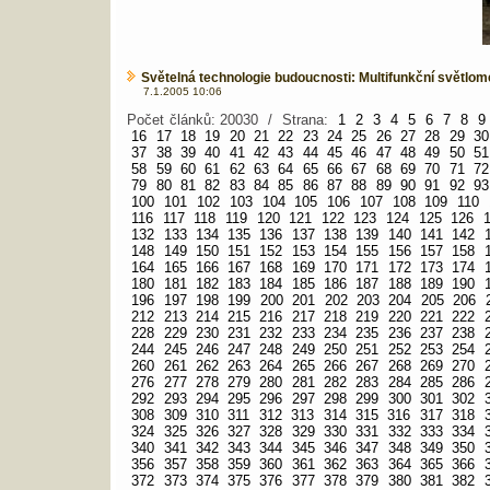
Světelná technologie budoucnosti: Multifunkční světlom
7.1.2005 10:06
Počet článků: 20030 / Strana:
1
2
3
4
5
6
7
8
9
16
17
18
19
20
21
22
23
24
25
26
27
28
29
30
37
38
39
40
41
42
43
44
45
46
47
48
49
50
51
58
59
60
61
62
63
64
65
66
67
68
69
70
71
72
79
80
81
82
83
84
85
86
87
88
89
90
91
92
93
100
101
102
103
104
105
106
107
108
109
110
116
117
118
119
120
121
122
123
124
125
126
132
133
134
135
136
137
138
139
140
141
142
148
149
150
151
152
153
154
155
156
157
158
164
165
166
167
168
169
170
171
172
173
174
180
181
182
183
184
185
186
187
188
189
190
196
197
198
199
200
201
202
203
204
205
206
212
213
214
215
216
217
218
219
220
221
222
228
229
230
231
232
233
234
235
236
237
238
244
245
246
247
248
249
250
251
252
253
254
260
261
262
263
264
265
266
267
268
269
270
276
277
278
279
280
281
282
283
284
285
286
292
293
294
295
296
297
298
299
300
301
302
308
309
310
311
312
313
314
315
316
317
318
324
325
326
327
328
329
330
331
332
333
334
340
341
342
343
344
345
346
347
348
349
350
356
357
358
359
360
361
362
363
364
365
366
372
373
374
375
376
377
378
379
380
381
382