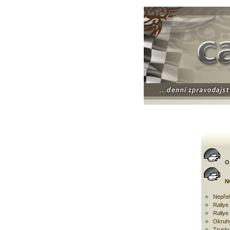
O
N
Nepřeh
Rally
Rallye
Okruh
Trucky