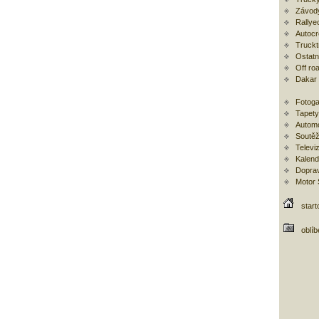
Závod
Rallye
Autoc
Trucktr
Ostatní
Off ro
Dakar
Fotoga
Tapety
Automo
Soutěž
Televi
Kalend
Doprav
Motor
start
oblí