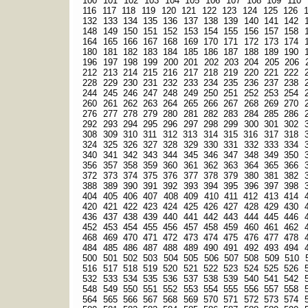
100
101
102
103
104
105
106
107
108
109
110
116
117
118
119
120
121
122
123
124
125
126
132
133
134
135
136
137
138
139
140
141
142
148
149
150
151
152
153
154
155
156
157
158
164
165
166
167
168
169
170
171
172
173
174
180
181
182
183
184
185
186
187
188
189
190
196
197
198
199
200
201
202
203
204
205
206
212
213
214
215
216
217
218
219
220
221
222
228
229
230
231
232
233
234
235
236
237
238
244
245
246
247
248
249
250
251
252
253
254
260
261
262
263
264
265
266
267
268
269
270
276
277
278
279
280
281
282
283
284
285
286
292
293
294
295
296
297
298
299
300
301
302
308
309
310
311
312
313
314
315
316
317
318
324
325
326
327
328
329
330
331
332
333
334
340
341
342
343
344
345
346
347
348
349
350
356
357
358
359
360
361
362
363
364
365
366
372
373
374
375
376
377
378
379
380
381
382
388
389
390
391
392
393
394
395
396
397
398
404
405
406
407
408
409
410
411
412
413
414
420
421
422
423
424
425
426
427
428
429
430
436
437
438
439
440
441
442
443
444
445
446
452
453
454
455
456
457
458
459
460
461
462
468
469
470
471
472
473
474
475
476
477
478
484
485
486
487
488
489
490
491
492
493
494
500
501
502
503
504
505
506
507
508
509
510
516
517
518
519
520
521
522
523
524
525
526
532
533
534
535
536
537
538
539
540
541
542
548
549
550
551
552
553
554
555
556
557
558
564
565
566
567
568
569
570
571
572
573
574