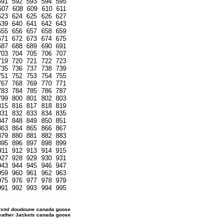
591
592
593
594
595
607
608
609
610
611
623
624
625
626
627
639
640
641
642
643
655
656
657
658
659
671
672
673
674
675
687
688
689
690
691
703
704
705
706
707
719
720
721
722
723
735
736
737
738
739
751
752
753
754
755
767
768
769
770
771
783
784
785
786
787
799
800
801
802
803
815
816
817
818
819
831
832
833
834
835
847
848
849
850
851
863
864
865
866
867
879
880
881
882
883
895
896
897
898
899
911
912
913
914
915
927
928
929
930
931
943
944
945
946
947
959
960
961
962
963
975
976
977
978
979
991
992
993
994
995
/xml
doudoune canada goose
Leather Jackets
canada goose