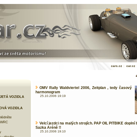
cars.cz
|
car.cz
OMV Rally Waldviertel 2006, Zeitplan , tedy časový
harmonogram
25.10.2006 19:19
JETÁ VOZIDLA
OVÁ VOZIDLA
lédněte
e WRC
Velcí jezdci na malých strojích. PAP OIL PITBIKE doplní 
Sazka Aréně !!
25.10.2006 19:10
y
 - okruhy