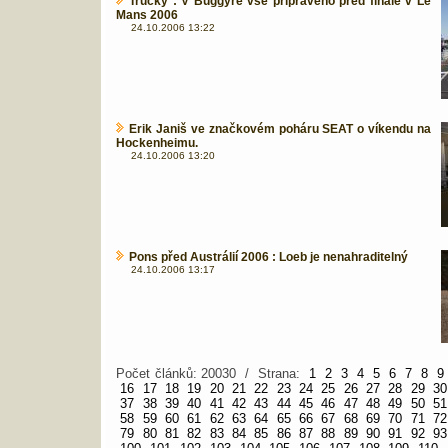
Trucky : V Buggyře vše připraveno před finále v Le
Mans 2006
24.10.2006 13:22
Erik Janiš ve značkovém poháru SEAT o víkendu na
Hockenheimu.
24.10.2006 13:20
Pons před Austrálií 2006 : Loeb je nenahraditelný
24.10.2006 13:17
Počet článků: 20030 / Strana:
1
2
3
4
5
6
7
8
9
16
17
18
19
20
21
22
23
24
25
26
27
28
29
30
37
38
39
40
41
42
43
44
45
46
47
48
49
50
51
58
59
60
61
62
63
64
65
66
67
68
69
70
71
72
79
80
81
82
83
84
85
86
87
88
89
90
91
92
93