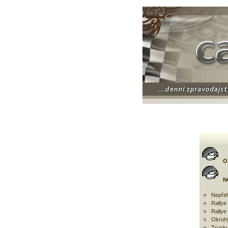
O
N
Nepřeh
Rally
Rallye
Okruh
Trucky