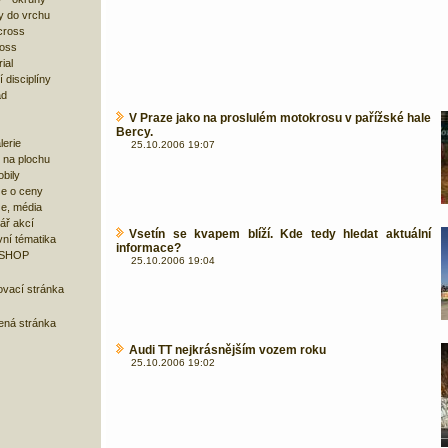
y do vrchu
cross
ross
ial
 disciplíny
ad
V Praze jako na proslulém motokrosu v pařížské hale
Bercy.
lerie
25.10.2006 19:07
 na plochu
bily
e o ceny
ze, média
ář akcí
Vsetín se kvapem blíží. Kde tedy hledat aktuální
ní tématika
informace?
 SHOP
25.10.2006 19:04
ovací stránka
bená stránka
Audi TT nejkrásnějším vozem roku
25.10.2006 19:02