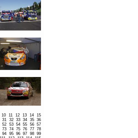
10
11
12
13
14
15
31
32
33
34
35
36
52
53
54
55
56
57
73
74
75
76
77
78
94
95
96
97
98
99