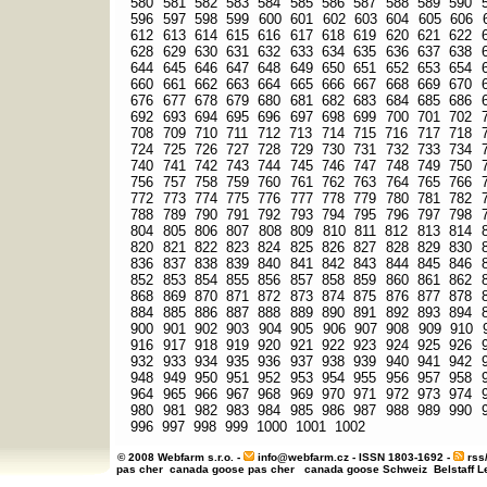
580
581
582
583
584
585
586
587
588
589
590
596
597
598
599
600
601
602
603
604
605
606
612
613
614
615
616
617
618
619
620
621
622
628
629
630
631
632
633
634
635
636
637
638
644
645
646
647
648
649
650
651
652
653
654
660
661
662
663
664
665
666
667
668
669
670
676
677
678
679
680
681
682
683
684
685
686
692
693
694
695
696
697
698
699
700
701
702
708
709
710
711
712
713
714
715
716
717
718
724
725
726
727
728
729
730
731
732
733
734
740
741
742
743
744
745
746
747
748
749
750
756
757
758
759
760
761
762
763
764
765
766
772
773
774
775
776
777
778
779
780
781
782
788
789
790
791
792
793
794
795
796
797
798
804
805
806
807
808
809
810
811
812
813
814
820
821
822
823
824
825
826
827
828
829
830
836
837
838
839
840
841
842
843
844
845
846
852
853
854
855
856
857
858
859
860
861
862
868
869
870
871
872
873
874
875
876
877
878
884
885
886
887
888
889
890
891
892
893
894
900
901
902
903
904
905
906
907
908
909
910
916
917
918
919
920
921
922
923
924
925
926
932
933
934
935
936
937
938
939
940
941
942
948
949
950
951
952
953
954
955
956
957
958
964
965
966
967
968
969
970
971
972
973
974
980
981
982
983
984
985
986
987
988
989
990
996
997
998
999
1000
1001
1002
© 2008 Webfarm s.r.o. -
info@webfarm.cz
- ISSN 1803-1692 -
rss
pas cher
canada goose pas cher
canada goose Schweiz
Belstaff 