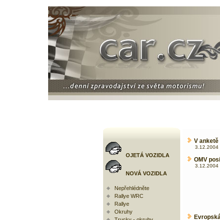
V anketě
3.12.2004 
OJETÁ VOZIDLA
OMV posi
3.12.2004 
NOVÁ VOZIDLA
Nepřehlédněte
Rallye WRC
Rallye
Okruhy
Evropská
Trucky - okruhy