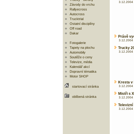
3.12.2004 
Závody do vrchu
Rallyecross
Autocross
Trucktrial
Ostatní disciplíny
Off road
Dakar
Právě vy
3.12.2004 
Fotogalerie
Tapety na plochu
Trucky 2
3.12.2004 
Automobily
Soutěže o ceny
Televize, média
Kalendář akcí
Dopravní tématika
Motor SHOP
Kresta v
3.12.2004 
startovací stránka
Mistři s
oblíbená stránka
3.12.2004 
Televizní
3.12.2004 