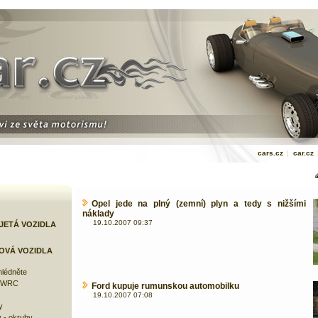
cars.cz
|
car.cz
Opel jede na plný (zemní) plyn a tedy s nižšími
náklady
19.10.2007 09:37
JETÁ VOZIDLA
OVÁ VOZIDLA
lédněte
e WRC
Ford kupuje rumunskou automobilku
19.10.2007 07:08
y
 - okruhy