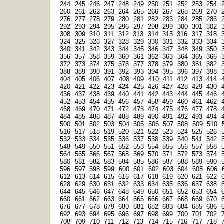
244
245
246
247
248
249
250
251
252
253
254
260
261
262
263
264
265
266
267
268
269
270
276
277
278
279
280
281
282
283
284
285
286
292
293
294
295
296
297
298
299
300
301
302
308
309
310
311
312
313
314
315
316
317
318
324
325
326
327
328
329
330
331
332
333
334
340
341
342
343
344
345
346
347
348
349
350
356
357
358
359
360
361
362
363
364
365
366
372
373
374
375
376
377
378
379
380
381
382
388
389
390
391
392
393
394
395
396
397
398
404
405
406
407
408
409
410
411
412
413
414
420
421
422
423
424
425
426
427
428
429
430
436
437
438
439
440
441
442
443
444
445
446
452
453
454
455
456
457
458
459
460
461
462
468
469
470
471
472
473
474
475
476
477
478
484
485
486
487
488
489
490
491
492
493
494
500
501
502
503
504
505
506
507
508
509
510
516
517
518
519
520
521
522
523
524
525
526
532
533
534
535
536
537
538
539
540
541
542
548
549
550
551
552
553
554
555
556
557
558
564
565
566
567
568
569
570
571
572
573
574
580
581
582
583
584
585
586
587
588
589
590
596
597
598
599
600
601
602
603
604
605
606
612
613
614
615
616
617
618
619
620
621
622
628
629
630
631
632
633
634
635
636
637
638
644
645
646
647
648
649
650
651
652
653
654
660
661
662
663
664
665
666
667
668
669
670
676
677
678
679
680
681
682
683
684
685
686
692
693
694
695
696
697
698
699
700
701
702
708
709
710
711
712
713
714
715
716
717
718