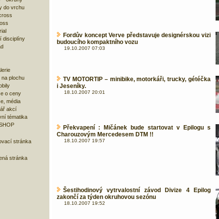
y do vrchu
cross
ross
ial
Fordův koncept Verve představuje designérskou vizi
 disciplíny
budoucího kompaktního vozu
ad
19.10.2007 07:03
lerie
 na plochu
TV MOTORTIP – minibike, motorkáři, trucky, gétéčka
bily
i Jeseníky.
18.10.2007 20:01
e o ceny
ze, média
ář akcí
ní tématika
 SHOP
Překvapení : Mičánek bude startovat v Epilogu s
Charouzovým Mercedesem DTM !!
18.10.2007 19:57
ovací stránka
bená stránka
Šestihodinový vytrvalostní závod Divize 4 Epilog
zakončí za týden okruhovou sezónu
18.10.2007 19:52