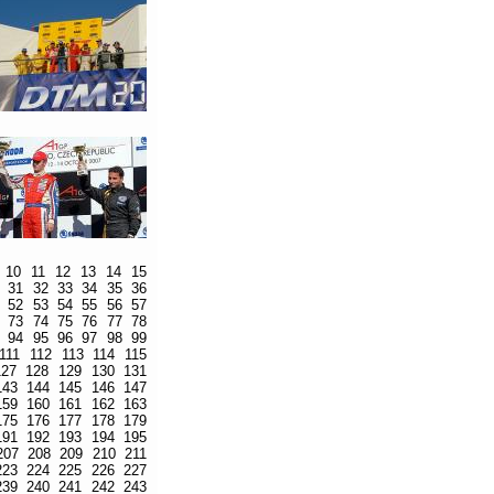
10
11
12
13
14
15
31
32
33
34
35
36
52
53
54
55
56
57
73
74
75
76
77
78
94
95
96
97
98
99
111
112
113
114
115
127
128
129
130
131
143
144
145
146
147
159
160
161
162
163
175
176
177
178
179
191
192
193
194
195
207
208
209
210
211
223
224
225
226
227
239
240
241
242
243