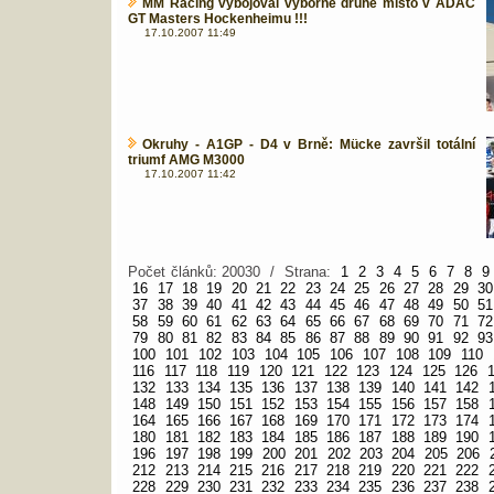
MM Racing vybojoval výborné druhé místo v ADAC
GT Masters Hockenheimu !!!
17.10.2007 11:49
Okruhy - A1GP - D4 v Brně: Mücke završil totální
triumf AMG M3000
17.10.2007 11:42
Počet článků: 20030 / Strana:
1
2
3
4
5
6
7
8
9
16
17
18
19
20
21
22
23
24
25
26
27
28
29
30
37
38
39
40
41
42
43
44
45
46
47
48
49
50
51
58
59
60
61
62
63
64
65
66
67
68
69
70
71
72
79
80
81
82
83
84
85
86
87
88
89
90
91
92
93
100
101
102
103
104
105
106
107
108
109
110
116
117
118
119
120
121
122
123
124
125
126
132
133
134
135
136
137
138
139
140
141
142
148
149
150
151
152
153
154
155
156
157
158
164
165
166
167
168
169
170
171
172
173
174
180
181
182
183
184
185
186
187
188
189
190
196
197
198
199
200
201
202
203
204
205
206
212
213
214
215
216
217
218
219
220
221
222
228
229
230
231
232
233
234
235
236
237
238