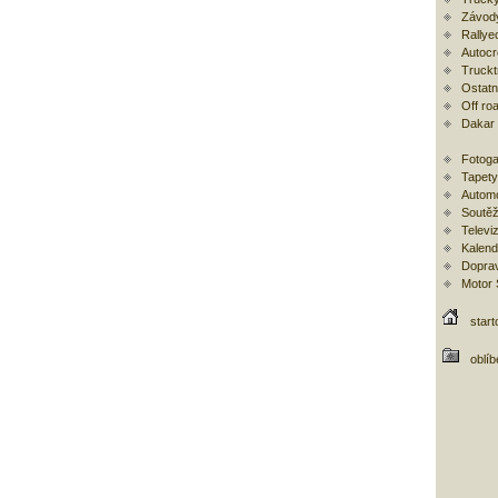
Závod
Rallye
Autoc
Trucktr
Ostatní
Off ro
Dakar
Fotoga
Tapety
Automo
Soutěž
Televi
Kalend
Doprav
Motor
start
oblí