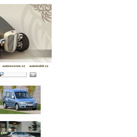
|
autorecenze.cz
|
automobil.cz