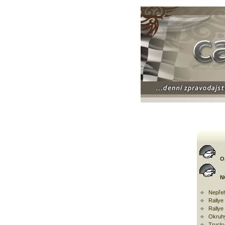
O
N
Nepřeh
Rally
Rallye
Okruh
Trucky