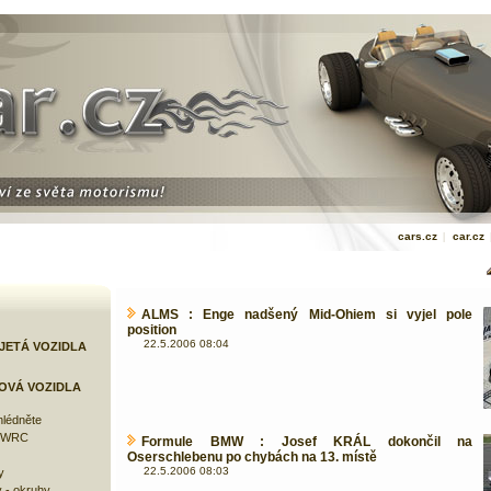
cars.cz
|
car.cz
ALMS : Enge nadšený Mid-Ohiem si vyjel pole
position
22.5.2006 08:04
JETÁ VOZIDLA
OVÁ VOZIDLA
lédněte
e WRC
Formule BMW : Josef KRÁL dokončil na
Oserschlebenu po chybách na 13. místě
22.5.2006 08:03
y
 - okruhy