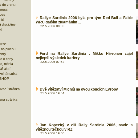
y do vrchu
cross
ross
Rallye Sardinia 2006 byla pro tým Red Bull a Fabie
ial
WRC dalším zklamáním ...
 disciplíny
22.5.2006 08:00
ad
lerie
 na plochu
Ford na Rallye Sardinia : Mikko Hirvonen zajel
bily
nejlepší výsledek kariéry
e o ceny
22.5.2006 07:52
ze, média
ář akcí
ní tématika
 SHOP
ovací stránka
Dvě vítězství Michlů na dvou koncích Evropy
21.5.2006 19:54
bená stránka
Jan Kopecký v cíli Rally Sardinia 2006, navíc s
vítěznou tečkou v RZ
21.5.2006 19:50