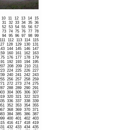
10
11
12
13
14
15
31
32
33
34
35
36
52
53
54
55
56
57
73
74
75
76
77
78
94
95
96
97
98
99
111
112
113
114
115
127
128
129
130
131
143
144
145
146
147
159
160
161
162
163
175
176
177
178
179
191
192
193
194
195
207
208
209
210
211
223
224
225
226
227
239
240
241
242
243
255
256
257
258
259
271
272
273
274
275
287
288
289
290
291
303
304
305
306
307
319
320
321
322
323
335
336
337
338
339
351
352
353
354
355
367
368
369
370
371
383
384
385
386
387
399
400
401
402
403
415
416
417
418
419
431
432
433
434
435