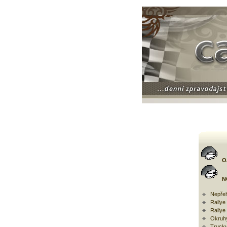
O
N
Nepřeh
Rally
Rallye
Okruh
Trucky