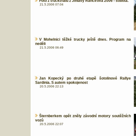
Foto z trucktrialu z Jihlavy Rančířova 2006 - sobota.
21.5.2006 07:04
V Mohelnici těžké trucky ještě dnes. Program na
neděli
21.5.2006 06:49
Jan Kopecký po druhé etapě šotolinové Rallye
Sardinia. S autem spokojenost
20.5.2006 22:13
Šternberkem opět zněly závodní motory soutěžních
vozů
20.5.2006 22:07