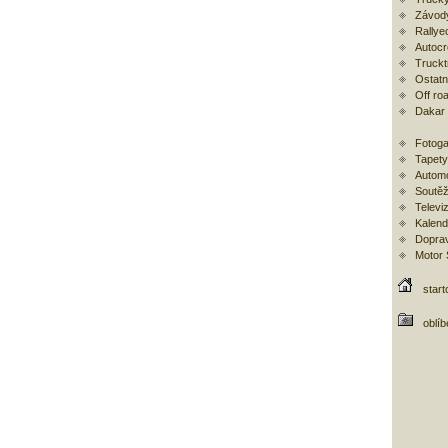
Závod
Rallye
Autoc
Trucktr
Ostatní
Off ro
Dakar
Fotoga
Tapety
Automo
Soutěž
Televi
Kalend
Doprav
Motor
start
oblí