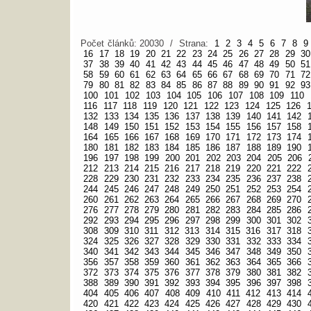
Počet článků: 20030 / Strana:
1
2
3
4
5
6
7
8
9
16
17
18
19
20
21
22
23
24
25
26
27
28
29
30
37
38
39
40
41
42
43
44
45
46
47
48
49
50
51
58
59
60
61
62
63
64
65
66
67
68
69
70
71
72
79
80
81
82
83
84
85
86
87
88
89
90
91
92
93
100
101
102
103
104
105
106
107
108
109
110
116
117
118
119
120
121
122
123
124
125
126
132
133
134
135
136
137
138
139
140
141
142
148
149
150
151
152
153
154
155
156
157
158
164
165
166
167
168
169
170
171
172
173
174
180
181
182
183
184
185
186
187
188
189
190
196
197
198
199
200
201
202
203
204
205
206
212
213
214
215
216
217
218
219
220
221
222
228
229
230
231
232
233
234
235
236
237
238
244
245
246
247
248
249
250
251
252
253
254
260
261
262
263
264
265
266
267
268
269
270
276
277
278
279
280
281
282
283
284
285
286
292
293
294
295
296
297
298
299
300
301
302
308
309
310
311
312
313
314
315
316
317
318
324
325
326
327
328
329
330
331
332
333
334
340
341
342
343
344
345
346
347
348
349
350
356
357
358
359
360
361
362
363
364
365
366
372
373
374
375
376
377
378
379
380
381
382
388
389
390
391
392
393
394
395
396
397
398
404
405
406
407
408
409
410
411
412
413
414
420
421
422
423
424
425
426
427
428
429
430