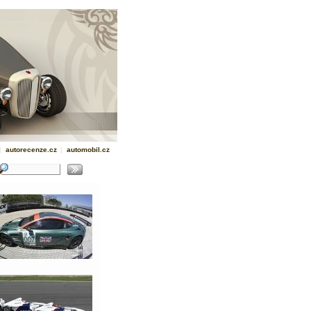
|
autorecenze.cz
|
automobil.cz