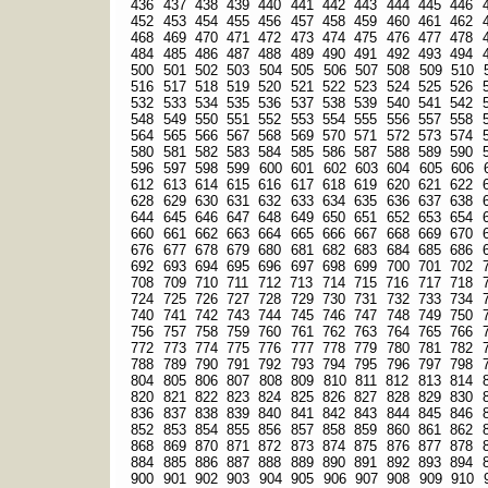
436
437
438
439
440
441
442
443
444
445
446
452
453
454
455
456
457
458
459
460
461
462
468
469
470
471
472
473
474
475
476
477
478
484
485
486
487
488
489
490
491
492
493
494
500
501
502
503
504
505
506
507
508
509
510
516
517
518
519
520
521
522
523
524
525
526
532
533
534
535
536
537
538
539
540
541
542
548
549
550
551
552
553
554
555
556
557
558
564
565
566
567
568
569
570
571
572
573
574
580
581
582
583
584
585
586
587
588
589
590
596
597
598
599
600
601
602
603
604
605
606
612
613
614
615
616
617
618
619
620
621
622
628
629
630
631
632
633
634
635
636
637
638
644
645
646
647
648
649
650
651
652
653
654
660
661
662
663
664
665
666
667
668
669
670
676
677
678
679
680
681
682
683
684
685
686
692
693
694
695
696
697
698
699
700
701
702
708
709
710
711
712
713
714
715
716
717
718
724
725
726
727
728
729
730
731
732
733
734
740
741
742
743
744
745
746
747
748
749
750
756
757
758
759
760
761
762
763
764
765
766
772
773
774
775
776
777
778
779
780
781
782
788
789
790
791
792
793
794
795
796
797
798
804
805
806
807
808
809
810
811
812
813
814
820
821
822
823
824
825
826
827
828
829
830
836
837
838
839
840
841
842
843
844
845
846
852
853
854
855
856
857
858
859
860
861
862
868
869
870
871
872
873
874
875
876
877
878
884
885
886
887
888
889
890
891
892
893
894
900
901
902
903
904
905
906
907
908
909
910