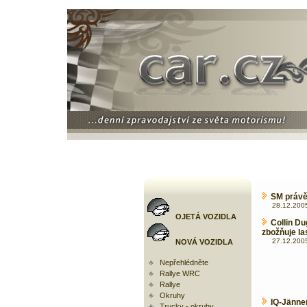
SM právě 
28.12.2005
OJETÁ VOZIDLA
Collin D
zbožňuje l
27.12.2005
NOVÁ VOZIDLA
Nepřehlédněte
Rallye WRC
Rallye
Okruhy
IQ-Jänne
Trucky - okruhy