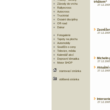
trhákem“
Závody do vrchu
27.12.2005
Rallyecross
Autocross
Trucktrial
Ostatní disciplíny
Off road
Dakar
Zasněžen
27.12.2005
Fotogalerie
Tapety na plochu
Automobily
Soutěže o ceny
Televize, média
Kalendář akcí
Michelin 
Dopravní tématika
27.12.2005
Motor SHOP
Aktuální 
27.12.2005
startovací stránka
oblíbená stránka
Interser
27.12.2005