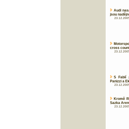
Audi nas
jsou nadějn
23.12.2005
Motorspo
cross count
23.12.2005
S Fabií 
Panizzi a E
23.12.2005
Kromě Ro
Sazka Aren
23.12.2005