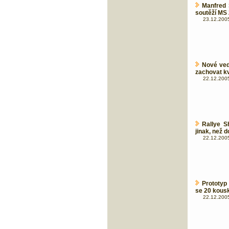
Manfred 
soutěží MS
23.12.2005
Nové ved
zachovat kv
22.12.2005
Rallye S
jinak, než 
22.12.2005
Prototyp
se 20 kous
22.12.2005