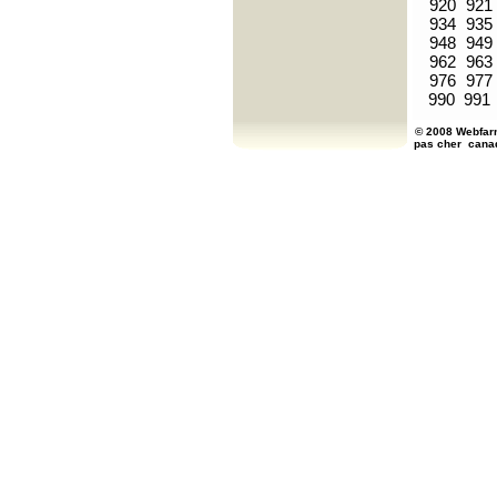
920
921
934
935
948
949
962
963
976
977
990
991
© 2008 Webfarm
pas cher
cana