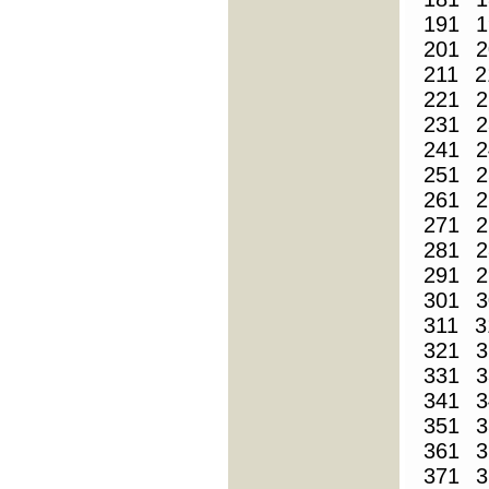
191
1
201
2
211
2
221
2
231
2
241
2
251
2
261
2
271
2
281
2
291
2
301
3
311
3
321
3
331
3
341
3
351
3
361
3
371
3