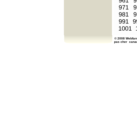
961
9
971
9
981
9
991
9
1001
© 2008 Webfarm
pas cher
cana