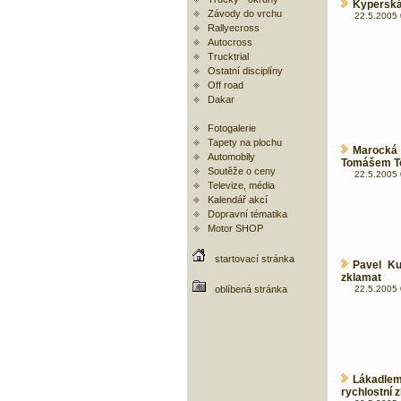
Kyperská
Závody do vrchu
22.5.2005 
Rallyecross
Autocross
Trucktrial
Ostatní disciplíny
Off road
Dakar
Fotogalerie
Tapety na plochu
Marocká
Automobily
Tomášem 
Soutěže o ceny
22.5.2005 
Televize, média
Kalendář akcí
Dopravní tématika
Motor SHOP
startovací stránka
Pavel K
zklamat
oblíbená stránka
22.5.2005 
Lákadlem
rychlostní 