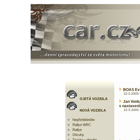
BOAS Eva
22.5.2005 
OJETÁ VOZIDLA
Jan Vonk
s nastaven
22.5.2005 
NOVÁ VOZIDLA
Nepřehlédněte
Rallye WRC
Rallye
Okruhy
Trucky - okruhy