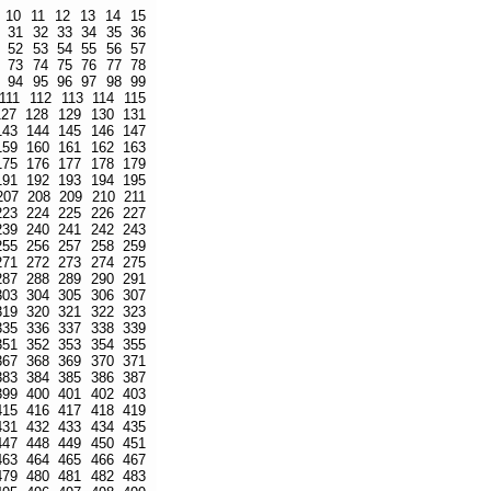
10
11
12
13
14
15
31
32
33
34
35
36
52
53
54
55
56
57
73
74
75
76
77
78
94
95
96
97
98
99
111
112
113
114
115
127
128
129
130
131
143
144
145
146
147
159
160
161
162
163
175
176
177
178
179
191
192
193
194
195
207
208
209
210
211
223
224
225
226
227
239
240
241
242
243
255
256
257
258
259
271
272
273
274
275
287
288
289
290
291
303
304
305
306
307
319
320
321
322
323
335
336
337
338
339
351
352
353
354
355
367
368
369
370
371
383
384
385
386
387
399
400
401
402
403
415
416
417
418
419
431
432
433
434
435
447
448
449
450
451
463
464
465
466
467
479
480
481
482
483