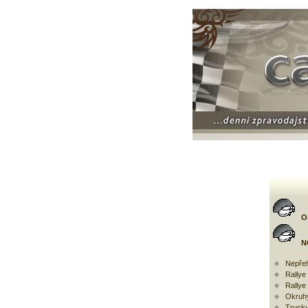
O
N
Nepřeh
Rally
Rallye
Okruh
Trucky