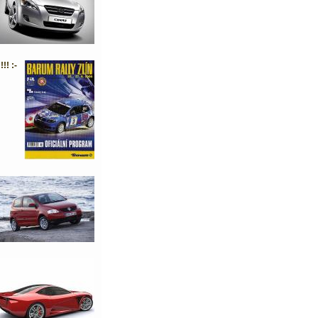
!! :-