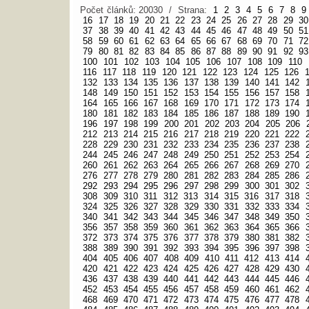
Počet článků: 20030 / Strana:
1
2
3
4
5
6
7
8
9
16
17
18
19
20
21
22
23
24
25
26
27
28
29
30
37
38
39
40
41
42
43
44
45
46
47
48
49
50
51
58
59
60
61
62
63
64
65
66
67
68
69
70
71
72
79
80
81
82
83
84
85
86
87
88
89
90
91
92
93
100
101
102
103
104
105
106
107
108
109
110
116
117
118
119
120
121
122
123
124
125
126
132
133
134
135
136
137
138
139
140
141
142
148
149
150
151
152
153
154
155
156
157
158
164
165
166
167
168
169
170
171
172
173
174
180
181
182
183
184
185
186
187
188
189
190
196
197
198
199
200
201
202
203
204
205
206
212
213
214
215
216
217
218
219
220
221
222
228
229
230
231
232
233
234
235
236
237
238
244
245
246
247
248
249
250
251
252
253
254
260
261
262
263
264
265
266
267
268
269
270
276
277
278
279
280
281
282
283
284
285
286
292
293
294
295
296
297
298
299
300
301
302
308
309
310
311
312
313
314
315
316
317
318
324
325
326
327
328
329
330
331
332
333
334
340
341
342
343
344
345
346
347
348
349
350
356
357
358
359
360
361
362
363
364
365
366
372
373
374
375
376
377
378
379
380
381
382
388
389
390
391
392
393
394
395
396
397
398
404
405
406
407
408
409
410
411
412
413
414
420
421
422
423
424
425
426
427
428
429
430
436
437
438
439
440
441
442
443
444
445
446
452
453
454
455
456
457
458
459
460
461
462
468
469
470
471
472
473
474
475
476
477
478