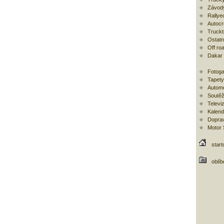
Závod
Rallye
Autoc
Trucktr
Ostatní
Off ro
Dakar
Fotoga
Tapety
Automo
Soutěž
Televi
Kalend
Doprav
Motor
start
oblí