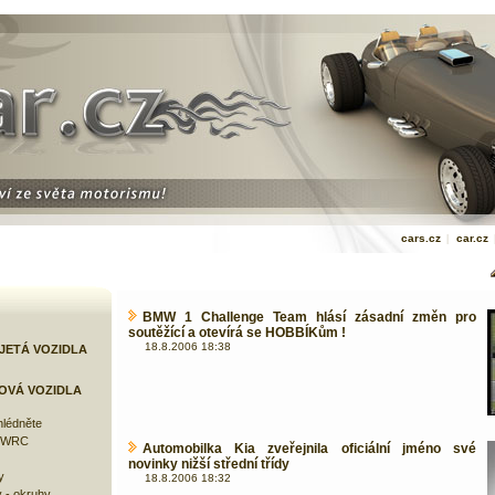
cars.cz
|
car.cz
BMW 1 Challenge Team hlásí zásadní změn pro
soutěžící a otevírá se HOBBÍKům !
18.8.2006 18:38
JETÁ VOZIDLA
OVÁ VOZIDLA
lédněte
e WRC
Automobilka Kia zveřejnila oficiální jméno své
novinky nižší střední třídy
y
18.8.2006 18:32
 - okruhy