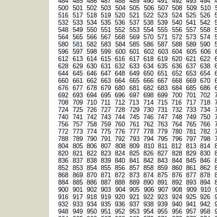
484
485
486
487
488
489
490
491
492
493
494
500
501
502
503
504
505
506
507
508
509
510
516
517
518
519
520
521
522
523
524
525
526
532
533
534
535
536
537
538
539
540
541
542
548
549
550
551
552
553
554
555
556
557
558
564
565
566
567
568
569
570
571
572
573
574
580
581
582
583
584
585
586
587
588
589
590
596
597
598
599
600
601
602
603
604
605
606
612
613
614
615
616
617
618
619
620
621
622
628
629
630
631
632
633
634
635
636
637
638
644
645
646
647
648
649
650
651
652
653
654
660
661
662
663
664
665
666
667
668
669
670
676
677
678
679
680
681
682
683
684
685
686
692
693
694
695
696
697
698
699
700
701
702
708
709
710
711
712
713
714
715
716
717
718
724
725
726
727
728
729
730
731
732
733
734
740
741
742
743
744
745
746
747
748
749
750
756
757
758
759
760
761
762
763
764
765
766
772
773
774
775
776
777
778
779
780
781
782
788
789
790
791
792
793
794
795
796
797
798
804
805
806
807
808
809
810
811
812
813
814
820
821
822
823
824
825
826
827
828
829
830
836
837
838
839
840
841
842
843
844
845
846
852
853
854
855
856
857
858
859
860
861
862
868
869
870
871
872
873
874
875
876
877
878
884
885
886
887
888
889
890
891
892
893
894
900
901
902
903
904
905
906
907
908
909
910
916
917
918
919
920
921
922
923
924
925
926
932
933
934
935
936
937
938
939
940
941
942
948
949
950
951
952
953
954
955
956
957
958