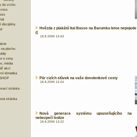
y do vrchu
cross
ross
ial
 disciplíny
Hvězda z plakátů Ital Basso na Barumku letos nepojede !
ad
((
18.8.2006 13:43
lerie
 na plochu
bily
e o ceny
ze, média
ář akcí
ní tématika
Pár cizích slůvek na vaše dovolenkové cesty
 SHOP
18.8.2006 13:24
ovací stránka
bená stránka
Nová generace systému upozorňujícího na
nebezpečí kolize
18.8.2006 13:22