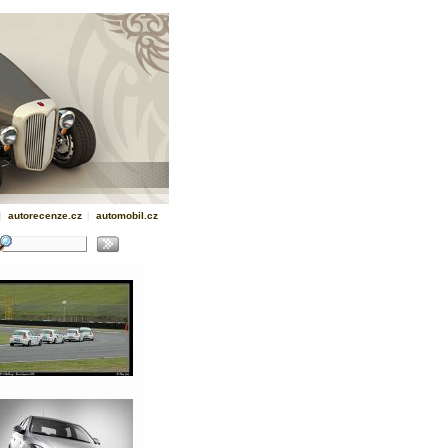
|
autorecenze.cz
|
automobil.cz