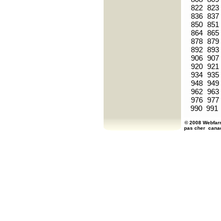
822
823
836
837
850
851
864
865
878
879
892
893
906
907
920
921
934
935
948
949
962
963
976
977
990
991
© 2008 Webfarm
pas cher
cana