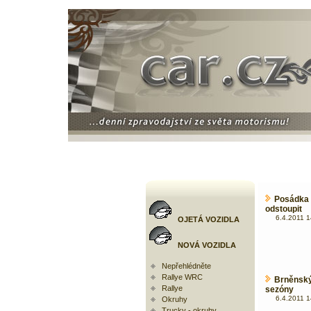
Posádka 
odstoupit
6.4.2011 1
OJETÁ VOZIDLA
NOVÁ VOZIDLA
Nepřehlédněte
Rallye WRC
Brněnsk
Rallye
sezóny
6.4.2011 1
Okruhy
Trucky - okruhy