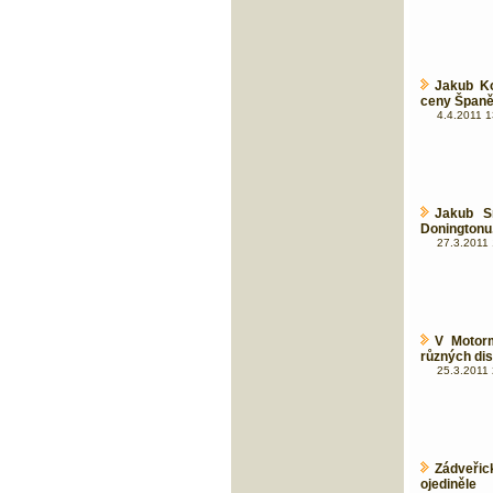
Jakub Ko
ceny Španě
4.4.2011 1
Jakub S
Doningtonu
27.3.2011 
V Motorm
různých dis
25.3.2011 
Zádveřic
ojediněle