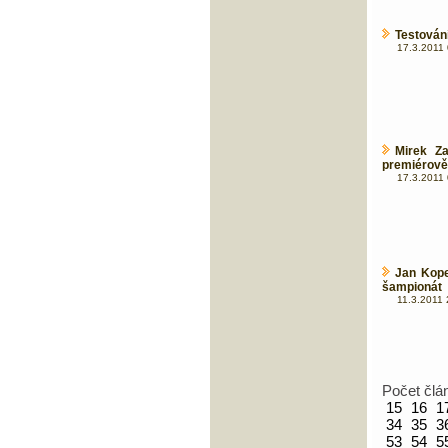
Testován
17.3.2011 
Mirek Za
premiérově
17.3.2011 
Jan Kope
šampionát
11.3.2011 
Počet člá
15
16
1
34
35
3
53
54
5