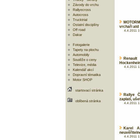
Závody do vrchu
Rallyecross
Autocross
Trucktrial
MOTORMI
Ostatní disciplíny
vrchaři atd
Off road
4.4.2011 1
Dakar
Fotogalerie
Tapety na plochu
Automobily
Renaul
Soutěže o ceny
Hockenhei
Televize, média
4.4.2011 1
Kalendář akcí
Dopravní tématika
Motor SHOP
startovací stránka
Rallye 
zaplatí, ušet
oblíbená stránka
4.4.2011 1
Karel A
neuvěřiteln
4.4.2011 1