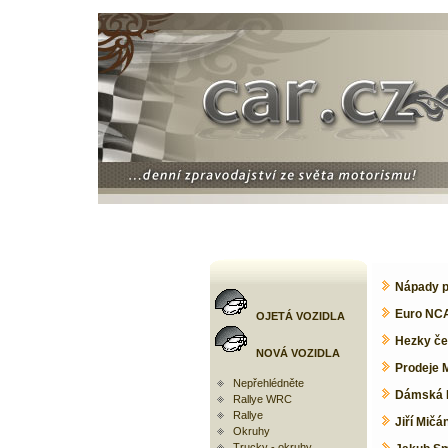
Nápady pr
Euro NCA
OJETÁ VOZIDLA
Hezky čes
NOVÁ VOZIDLA
Prodeje 
Nepřehlédněte
Dámská R
Rallye WRC
Rallye
Jiří Mičá
Okruhy
Trucky - okruhy