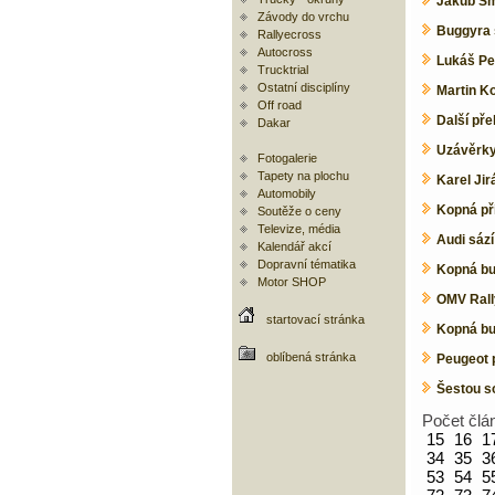
Jakub Smr
Závody do vrchu
Buggyra s
Rallyecross
Autocross
Lukáš Pe
Trucktrial
Ostatní disciplíny
Martin K
Off road
Další př
Dakar
Uzávěrky
Fotogalerie
Tapety na plochu
Karel Ji
Automobily
Kopná př
Soutěže o ceny
Televize, média
Audi sází
Kalendář akcí
Dopravní tématika
Kopná bu
Motor SHOP
OMV Rally
startovací stránka
Kopná bu
oblíbená stránka
Peugeot 
Šestou so
Počet člá
15
16
1
34
35
3
53
54
5