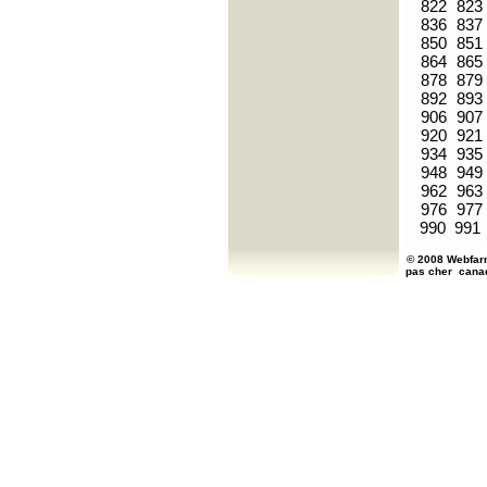
822
823
836
837
850
851
864
865
878
879
892
893
906
907
920
921
934
935
948
949
962
963
976
977
990
991
© 2008 Webfarm
pas cher
cana