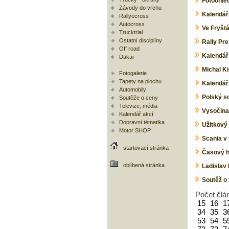
Fotoohlé
Závody do vrchu
Kalendář
Rallyecross
Autocross
Ve Fryštá
Trucktrial
Ostatní disciplíny
Rally Pr
Off road
Kalendář
Dakar
Michal Ki
Fotogalerie
Tapety na plochu
Kalendář
Automobily
Polský s
Soutěže o ceny
Televize, média
Vysočina
Kalendář akcí
Dopravní tématika
Užitkový
Motor SHOP
Scania v
startovací stránka
Časový h
oblíbená stránka
Ladislav 
Soutěž o 
Počet člá
15
16
1
34
35
3
53
54
5