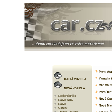
První Ast
Yamaha te
OJETÁ VOZIDLA
Clio V6 m
NOVÁ VOZIDLA
První te
Nepřehlédněte
Nový Ope
Rallye WRC
Rallye
Nové Mas
Okruhy
Trucky - okruhy