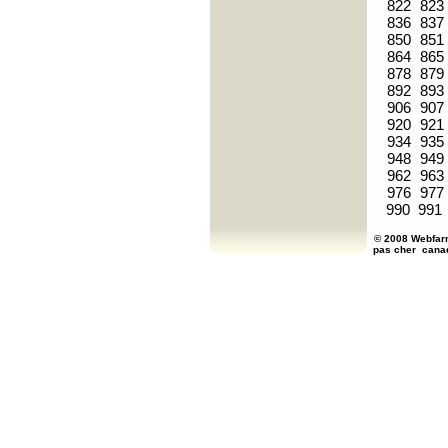
822
823
836
837
850
851
864
865
878
879
892
893
906
907
920
921
934
935
948
949
962
963
976
977
990
991
© 2008 Webfarm
pas cher
cana