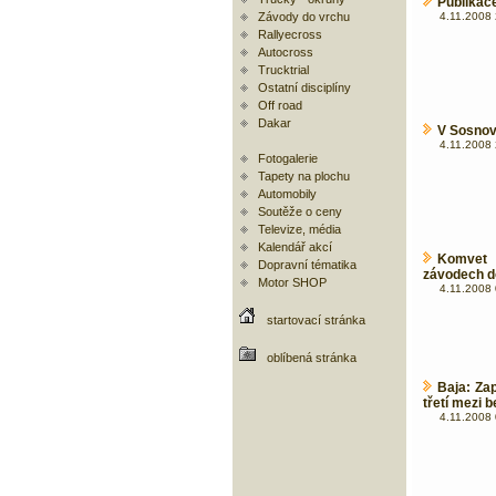
Publikac
Závody do vrchu
4.11.2008 
Rallyecross
Autocross
Trucktrial
Ostatní disciplíny
Off road
Dakar
V Sosnov
4.11.2008 
Fotogalerie
Tapety na plochu
Automobily
Soutěže o ceny
Televize, média
Kalendář akcí
Komvet 
Dopravní tématika
závodech do
Motor SHOP
4.11.2008 
startovací stránka
oblíbená stránka
Baja: Zap
třetí mezi 
4.11.2008 