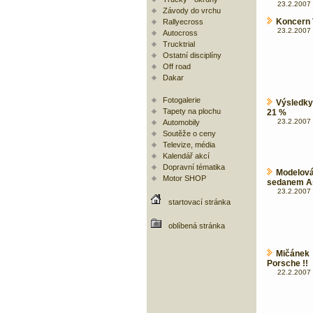
23.2.2007 
Závody do vrchu
Koncern V
Rallyecross
23.2.2007 
Autocross
Trucktrial
Ostatní disciplíny
Off road
Dakar
Fotogalerie
Výsledky
Tapety na plochu
21 %
23.2.2007 
Automobily
Soutěže o ceny
Televize, média
Kalendář akcí
Dopravní tématika
Modelov
Motor SHOP
sedanem A
23.2.2007 
startovací stránka
oblíbená stránka
Mičánek 
Porsche !!
22.2.2007 