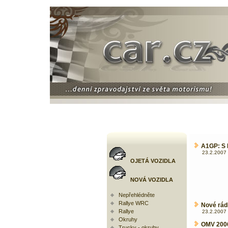
A1GP: S 
23.2.2007 
OJETÁ VOZIDLA
NOVÁ VOZIDLA
Nepřehlédněte
Rallye WRC
Nové rád
Rallye
23.2.2007 
Okruhy
OMV 2006
Trucky - okruhy