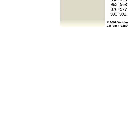
962
963
976
977
990
991
© 2008 Webfarm
pas cher
cana