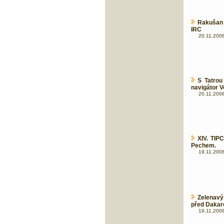
Rakušan 
IRC
20.11.2008
S Tatrou
navigátor Vo
20.11.2008
XIV. TI
Pechem.
19.11.2008
Zelenavý
před Daka
19.11.2008