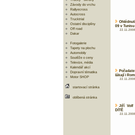
Závody do vrchu
Rallyecross
Autocross
Trucktrial
Ohlédnut
Ostatní disciplíny
09 v Tunisu
Off road
22.11.2008
Dakar
Fotogalerie
Tapety na plochu
Automobily
Soutěže o ceny
Televize, média
Kalendář akcí
Pořadate
Dopravní tématika
lákají i Ro
Motor SHOP
22.11.2008
startovací stránka
oblíbená stránka
Jiří Volf
DÍTĚ
22.11.2008