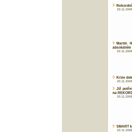
Rekordní
20.11.2008
Martin H
absolutním
20.11.2008
Krize dol
20.11.2008
Již potř
na REKORD
20.11.2008
SMART klu
20.11.2008