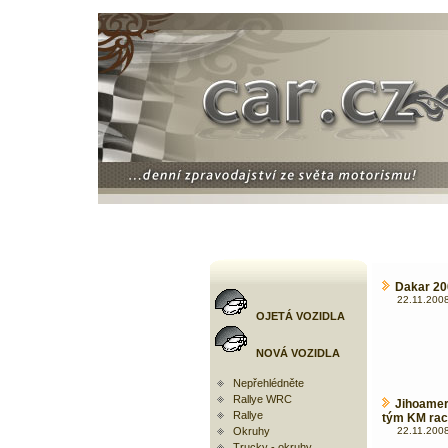
Dakar 200
22.11.2008
OJETÁ VOZIDLA
NOVÁ VOZIDLA
Nepřehlédněte
Rallye WRC
Jihoamer
Rallye
tým KM rac
Okruhy
22.11.2008
Trucky - okruhy