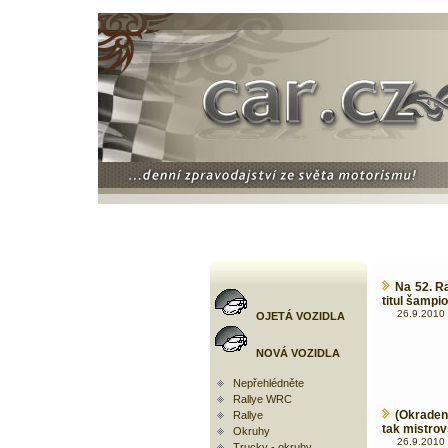
Na 52. R
titul šampio
26.9.2010 
OJETÁ VOZIDLA
NOVÁ VOZIDLA
Nepřehlédněte
Rallye WRC
(Okraden
Rallye
tak mistrovs
Okruhy
26.9.2010 
Trucky - okruhy