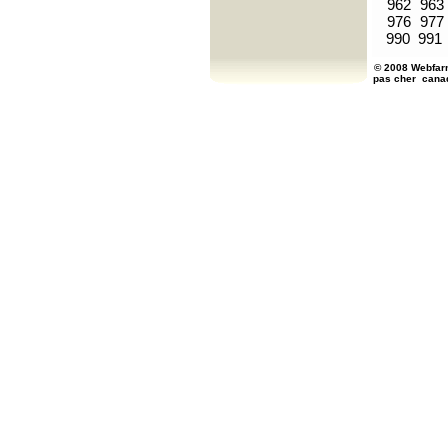
962
963
976
977
990
991
© 2008 Webfarm
pas cher
cana