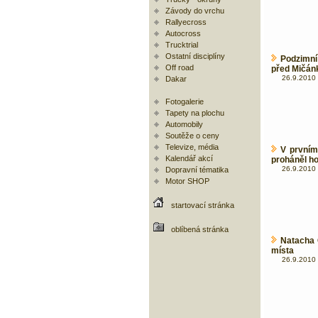
Závody do vrchu
Rallyecross
Autocross
Trucktrial
Ostatní disciplíny
Podzimní
Off road
před Mičán
26.9.2010 
Dakar
Fotogalerie
Tapety na plochu
Automobily
Soutěže o ceny
Televize, média
V prvním
Kalendář akcí
proháněl h
26.9.2010 
Dopravní tématika
Motor SHOP
startovací stránka
oblíbená stránka
Natacha 
místa
26.9.2010 