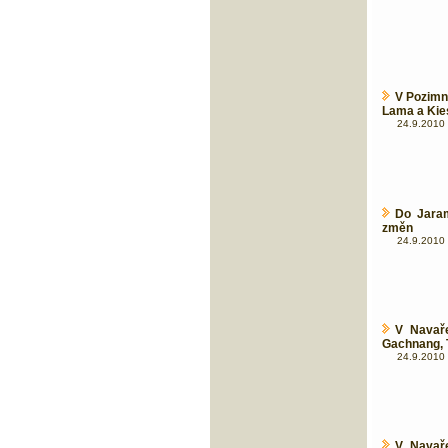
V Pozimní
Lama a Kies
24.9.2010 
Do Jaram
změn
24.9.2010 
V Navař
Gachnang, 
24.9.2010 
V Navař